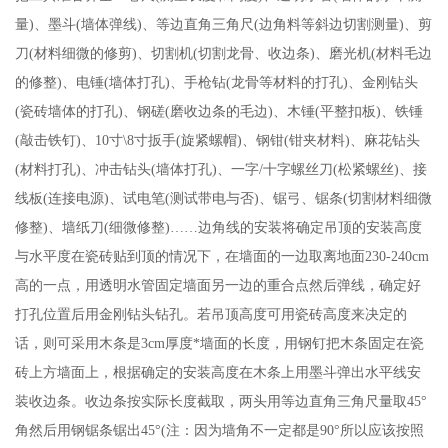
量)、墨斗(墙体弹线)、等边直角三角尺(边角料等斜边切割测量)、剪
刀(材料细微的修剪)、切割机(切割龙骨、收边条)、磨光机(材料毛边
的修整)、电锤(墙体打孔)、手枪钻(龙骨等材料的打孔)、金刚钻头
(瓷砖墙体的打孔)、钢磋(磨收边条的毛边)、木锤(平整扣板)、铁锤
(敲击铁钉)、10寸\8寸扳手(旋紧螺帽)、钢钳(钳夹材料)、麻花钻头
(材料打孔)、冲击钻头(墙体打孔)、一字/十字螺丝刀(松紧螺丝)、接
线板(连接电源)、试电笔(测试带电与否)、锯弓、锯条(切割材料细微
修整)、墙纸刀(细微修整)……边角线的安装将确定吊顶的安装高度
与水平度在瓷砖贴到顶的情况下，在墙面的一边取离地面230-240cm
高的一点，用透明水管固定墙面另一边的重合点然后弹线，确定好
打孔位置后用金刚钻头钻孔。若吊顶高度可用瓷砖高度来决定的
话，则可采用木条是3cm厚度*墙面的长度，用钢钉把木条固定在瓷
砖上方墙面上，根据确定的安装高度在木条上用墨斗弹出水平线安
装收边条。收边条按实际长度截取，两头用等边直角三角尺量取45°
角然后用钢锯条锯出45°(注：因为墙角不一定都是90°所以应该按照