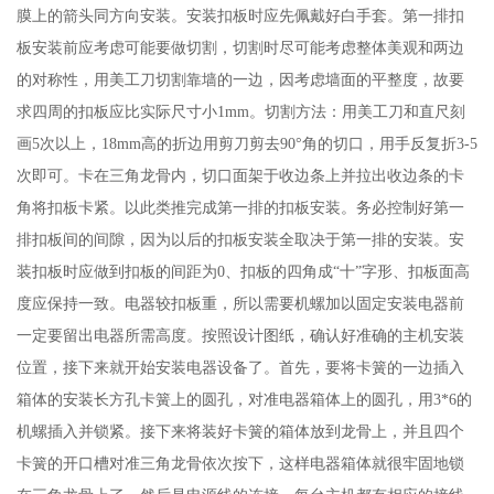
膜上的箭头同方向安装。安装扣板时应先佩戴好白手套。第一排扣
板安装前应考虑可能要做切割，切割时尽可能考虑整体美观和两边
的对称性，用美工刀切割靠墙的一边，因考虑墙面的平整度，故要
求四周的扣板应比实际尺寸小1mm。切割方法：用美工刀和直尺刻
画5次以上，18mm高的折边用剪刀剪去90°角的切口，用手反复折3-5
次即可。卡在三角龙骨内，切口面架于收边条上并拉出收边条的卡
角将扣板卡紧。以此类推完成第一排的扣板安装。务必控制好第一
排扣板间的间隙，因为以后的扣板安装全取决于第一排的安装。安
装扣板时应做到扣板的间距为0、扣板的四角成“十”字形、扣板面高
度应保持一致。电器较扣板重，所以需要机螺加以固定安装电器前
一定要留出电器所需高度。按照设计图纸，确认好准确的主机安装
位置，接下来就开始安装电器设备了。首先，要将卡簧的一边插入
箱体的安装长方孔卡簧上的圆孔，对准电器箱体上的圆孔，用3*6的
机螺插入并锁紧。接下来将装好卡簧的箱体放到龙骨上，并且四个
卡簧的开口槽对准三角龙骨依次按下，这样电器箱体就很牢固地锁