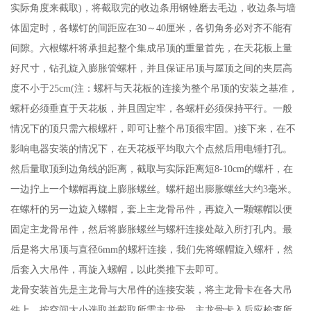
实际角度来截取)，将截取完的收边条用钢锉磨去毛边，收边条与墙
体固定时，各螺钉的间距应在30～40厘米，各切角务必对齐不能有
间隙。六根螺杆将承担起整个集成吊顶的重量首先，在天花板上量
好尺寸，钻孔旋入膨胀管螺杆，并且保证吊顶与屋顶之间的夹层高
度不小于25cm(注：螺杆与天花板的连接为整个吊顶的安装之基准，
螺杆必须垂直于天花板，并且固定牢，各螺杆必须保持平行。一般
情况下的顶只需六根螺杆，即可让整个吊顶很牢固。)接下来，在不
影响电器安装的情况下，在天花板平均取六个点然后用电锤打孔。
然后量取顶到边角线的距离，截取与实际距离短8-10cm的螺杆，在
一边拧上一个螺帽再旋上膨胀螺丝。螺杆超出膨胀螺丝大约3毫米。
在螺杆的另一边旋入螺帽，套上主龙骨吊件，再旋入一颗螺帽以便
固定主龙骨吊件，然后将膨胀螺丝与螺杆连接处敲入所打孔内。最
后是将大吊顶与直径6mm的螺杆连接，我们先将螺帽旋入螺杆，然
后套入大吊件，再旋入螺帽，以此类推下去即可。
龙骨安装首先是主龙骨与大吊件的连接安装，将主龙骨卡在各大吊
件上，按空间大小选取并截取所需主龙骨。主龙骨卡入后应检查所