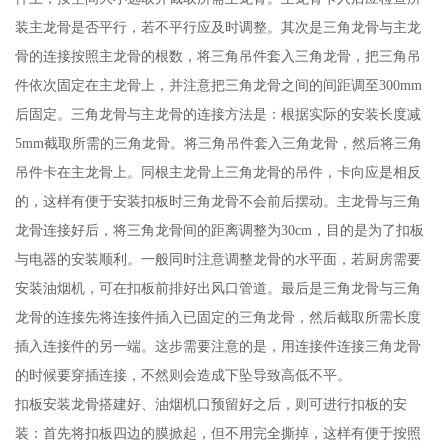
装主龙骨是否平行，若不平行应及时调整。其次是三角龙骨与主龙
骨的连接按照主龙骨的根数，将三角吊件套入三角龙骨，把三角吊
件依次固定在主龙骨上，并注意把三角龙骨之间的间距调至300mm
后固定。三角龙骨与主龙骨的连接方法是：根据实际的安装长度减
5mm截取所需的三角龙骨。将三角吊件套入三角龙骨，然后将三角
吊件卡在主龙骨上。同根主龙骨上三角龙骨的吊件，卡向应是相反
的，这样有便于安装扣板时三角龙骨不会前后摆动。主龙骨与三角
龙骨连接好后，将三角龙骨间的距离调整为30cm，目的是为了扣板
与电器的安装顺利。一般同时注意调整龙骨的水平面，若厨房需要
安装油烟机，可在扣板前排好出风口管道。最后是三角龙骨与三角
龙骨的连接先将连接件插入已固定的三角龙骨，然后截取所需长度
插入连接件的另一端。这步需要注意的是，用连接件连接三角龙骨
的时候要穿插连接，不然则会造成下坠导致高低不平。
扣板安装龙骨搭建好、油烟机口预留好之后，则可进行扣板的安
装：首先将扣板四边的膜掀起，但不用完全撕掉，这样有便于按照