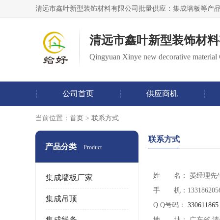
清远市鑫叶新型装饰材料
Qingyuan Xinye new decorative material 
公司首页
供应商机
当前位置：
首页
>
联系方式
联系方式
产品分类
Product
姓 名： 晏经理
先
集成墙板厂家
手 机：133186205
集成吊顶
Q Q号码：
330611865
集成线条
地 址： 广东省 清