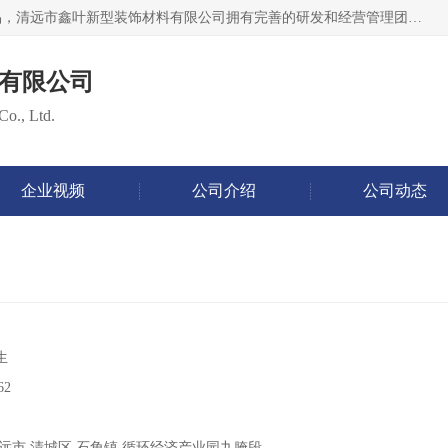
清远市鑫叶新型装饰材料有限公司批量供应：集成墙板等产品，清远市鑫叶新型装饰材料有限公司拥有完善的研发和经营管理团队，取得有70多项证书。不断让研发科技成果惠及全人类，用新材料保护自然资源，让人类生活居住健康与自然发展相和谐。全国统一热线电话：*。
有限公司
Co., Ltd.
企业视频
公司介绍
公司动态
生
62
远市 清城区 石角镇 循环经济产业园九腌段