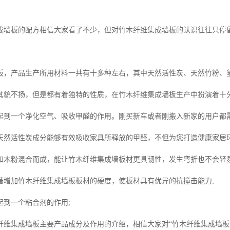
成墙板的配方相信大家看了不少，但对竹木纤维集成墙板的认识往往只停
板，产品生产所用材料一共有十多种左右，其中天然活性炭、天然竹粉、
其貌不扬，但是都有着独特的性质，在竹木纤维集成墙板生产中扮演着十
起到一个净化空气、吸收甲醛的作用。刚买新车或者刚搬入新家的用户都
天然活性炭成分能够有效吸收家具所释放的甲醛，不但为您打造健康家居环
和木粉混合而成，能让竹木纤维集成墙板材更具韧性，发生弯折也不会轻易
著增加竹木纤维集成墙板板材的硬度，使板材具有优异的抗撞击能力;
起到一个粘合剂的作用;
纤维集成墙板主要产品成分及作用的介绍，相信大家对“竹木纤维集成墙板