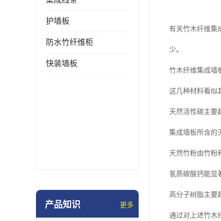
护墙板
有关竹木纤维集
防水竹纤维柜
少。
快装墙板
竹木纤维集成墙
这几种材料看似
天然活性碳主要
集成墙板所含的
天然竹粉由竹粉
氢质碳酸钙能显
高分子树脂主要
产品知识
更多
通过对上述竹木