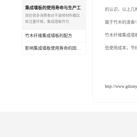
集成墙板的使用寿命与生产工
的认识，以上几
艺有关吗？
现在很多消费者对于装修材料都比
较注重环保，集成墙板作为..
属于竹木的清香
竹木纤维集成墙
竹木纤维集成墙板的配方
低使用成本，节
影响集成墙板使用寿命的因素有哪些？
http://www.gdxin