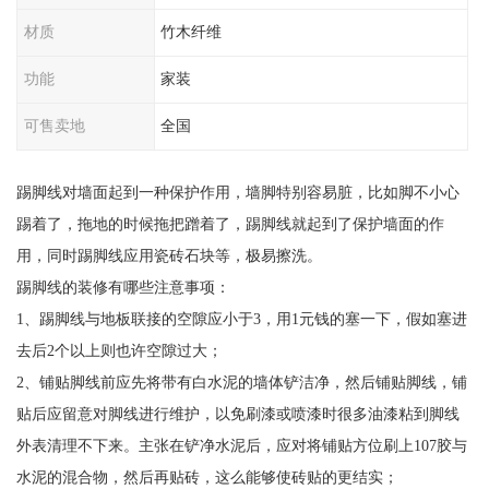
材质
竹木纤维
功能
家装
可售卖地
全国
踢脚线对墙面起到一种保护作用，墙脚特别容易脏，比如脚不小心
踢着了，拖地的时候拖把蹭着了，踢脚线就起到了保护墙面的作
用，同时踢脚线应用瓷砖石块等，极易擦洗。
踢脚线的装修有哪些注意事项：
1、踢脚线与地板联接的空隙应小于3，用1元钱的塞一下，假如塞进
去后2个以上则也许空隙过大；
2、铺贴脚线前应先将带有白水泥的墙体铲洁净，然后铺贴脚线，铺
贴后应留意对脚线进行维护，以免刷漆或喷漆时很多油漆粘到脚线
外表清理不下来。主张在铲净水泥后，应对将铺贴方位刷上107胶与
水泥的混合物，然后再贴砖，这么能够使砖贴的更结实；