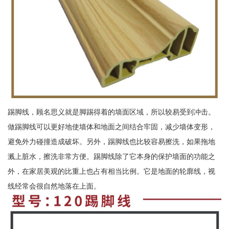
踢脚线，顾名思义就是脚踢得着的墙面区域，所以较易受到冲击。
做踢脚线可以更好地使墙体和地面之间结合牢固，减少墙体变形，
避免外力碰撞造成破坏。另外，踢脚线也比较容易擦洗，如果拖地
溅上脏水，擦洗非常方便。踢脚线除了它本身的保护墙面的功能之
外，在家居美观的比重上也占有相当比例。它是地面的轮廓线，视
线经常会很自然地落在上面。