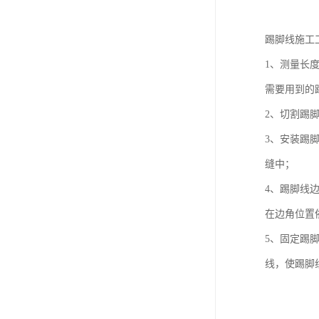
踢脚线施工
1、测量长
需要用到的
2、切割踢
3、安装踢
缝中；
4、踢脚线
在边角位置
5、固定踢
线，使踢脚