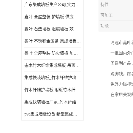
广东集成墙板生产公司,实力厂家-配送+设计+安装-没中间商
特性
可加工
鑫叶 全屋整装 护墙板 供应
功能
鑫叶 石塑墙板 阻燃墙板 欢迎选购
鑫叶 不锈钢金属条 集成墙板阴角线 欢迎选购
清远市鑫叶
一批国内外
鑫叶 全屋整装 防火墙板 加工定制
类系列产品 
态木竹木纤维集成墙板 吊顶板材 扣板快装 护墙板
踢脚线，顾
集成快装墙板_竹木纤维护墙板厂家_竹木纤维集成墙板厂家
免外力碰撞
竹木纤维护墙板 附近竹木纤维集成墙板厂
在家居美观
集成快装墙板厂家_竹木纤维护墙板厂家_竹木纤维集成墙板厂家
pvc集成墙板设备 新型集成墙板 厂家供应