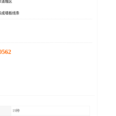
市清城区
集成墙板线条
0562
19种