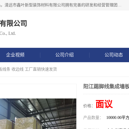
清远市鑫叶新型装饰材料有限公司批量供应：集成墙板等产品，清远市鑫叶新型装饰材料有限公司拥有完善的研发和经营管理团队，取得有70多项证书。不断让研发科技成果惠及全人类，用新材料保护自然资源，让人类生活居住健康与自然发展相和谐。全国统一热线电话：*。
有限公司
Co., Ltd.
企业视频
公司介绍
公司动态
板线条 收边线 工厂直销快速发货
阳江踢脚线集成墙板
面议
价格：
产品数量：
10000.00平