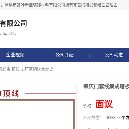
清远市鑫叶新型装饰材料有限公司批量供应：集成墙板等产品，清远市鑫叶新型装饰材料有限公司拥有完善的研发和经营管理团队，取得有70多项证书。不断让研发科技成果惠及全人类，用新材料保护自然资源，让人类生活居住健康与自然发展相和谐。全国统一热线电话：*。
有限公司
Co., Ltd.
企业视频
公司介绍
公司动态
板线条 顶线 工厂直销快速发货
肇庆门套线集成墙板
面议
价格：
产品数量：
10000.00平