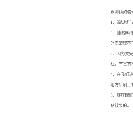
踢脚线的装
1、踢脚线
2、铺贴脚
外表清理不
3、因为要
线，有宽有
4、在我们
地方给刷上
5、客厅踢
贴效果的。