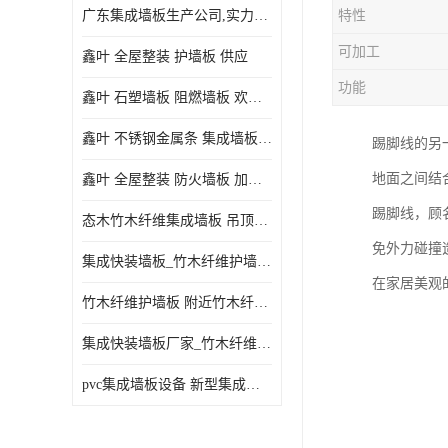
广东集成墙板生产公司,实力厂家-配送+设计+安装-没中间商
特性
可加工
鑫叶 全屋整装 护墙板 供应
功能
鑫叶 石塑墙板 阻燃墙板 欢迎选购
鑫叶 不锈钢金属条 集成墙板阴角线 欢迎选购
踢脚线的另
地面之间结
鑫叶 全屋整装 防火墙板 加工定制
踢脚线，顾
态木竹木纤维集成墙板 吊顶板材 扣板快装 护墙板
免外力碰撞
集成快装墙板_竹木纤维护墙板厂家_竹木纤维集成墙板厂家
在家居美观
竹木纤维护墙板 附近竹木纤维集成墙板厂
集成快装墙板厂家_竹木纤维护墙板厂家_竹木纤维集成墙板厂家
pvc集成墙板设备 新型集成墙板 厂家供应