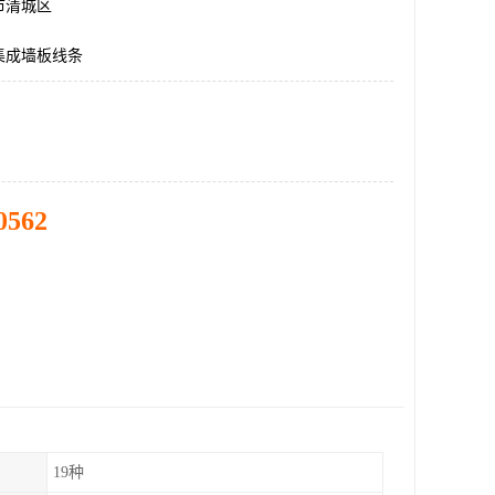
市清城区
集成墙板线条
0562
19种