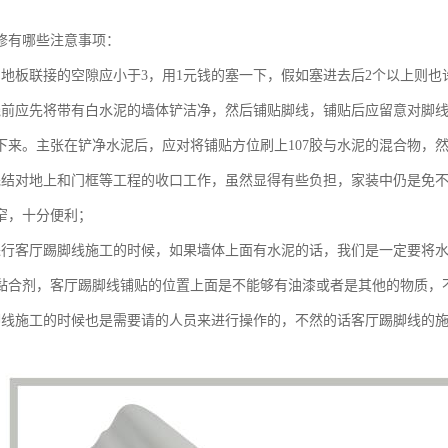
修有哪些注意事项：
与地板联接的空隙应小于3，用1元钱的塞一下，假如塞进去后2个以上则也
线前应先将带有白水泥的墙体铲洁净，然后铺贴脚线，铺贴后应留意对脚
下来。主张在铲净水泥后，应对将铺贴方位刷上107胶与水泥的混合物，
完结对地上和门框等工程的收口工作，虽然显得有些负担，家装中仍是免
窄，十分便利；
进行客厅踢脚线施工的时候，如果墙体上面有水泥的话，我们是一定要将
黏合剂，客厅踢脚线铺贴的位置上面是不能够有油漆或者是其他的物质，
脚线施工的时候也是需要请的人员来进行操作的，不然的话客厅踢脚线的