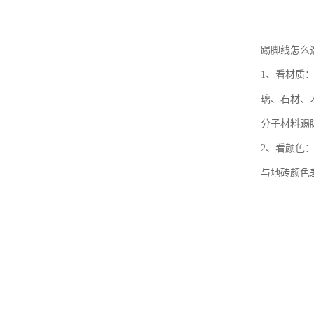
踢脚线怎么
1、看材质
璃、石材、
分子材料踢
2、看颜色
与地砖颜色