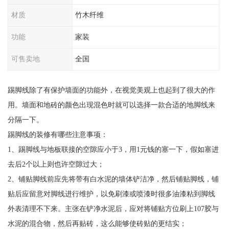
材质
竹木纤维
功能
家装
可售卖地
全国
踢脚线除了有保护墙面的功能外，在视觉美观上也起到了很大的作
用。墙面和地砖的颜色出现混色时就可以选择一款合适的地脚线来
分隔一下。
踢脚线的装修有哪些注意事项：
1、踢脚线与地板联接的空隙应小于3，用1元钱的塞一下，假如塞进
去后2个以上则也许空隙过大；
2、铺贴脚线前应先将带有白水泥的墙体铲洁净，然后铺贴脚线，铺
贴后应留意对脚线进行维护，以免刷漆或喷漆时很多油漆粘到脚线
外表清理不下来。主张在铲净水泥后，应对将铺贴方位刷上107胶与
水泥的混合物，然后再贴砖，这么能够使砖贴的更结实；