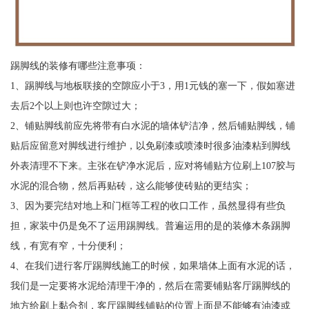
踢脚线的装修有哪些注意事项：
1、踢脚线与地板联接的空隙应小于3，用1元钱的塞一下，假如塞进
去后2个以上则也许空隙过大；
2、铺贴脚线前应先将带有白水泥的墙体铲洁净，然后铺贴脚线，铺
贴后应留意对脚线进行维护，以免刷漆或喷漆时很多油漆粘到脚线
外表清理不下来。主张在铲净水泥后，应对将铺贴方位刷上107胶与
水泥的混合物，然后再贴砖，这么能够使砖贴的更结实；
3、因为要完结对地上和门框等工程的收口工作，虽然显得有些负
担，家装中仍是免不了运用踢脚线。普遍运用的是的装修木条踢脚
线，有宽有窄，十分便利；
4、在我们进行客厅踢脚线施工的时候，如果墙体上面有水泥的话，
我们是一定要将水泥给清理干净的，然后在需要铺贴客厅踢脚线的
地方给刷上黏合剂，客厅踢脚线铺贴的位置上面是不能够有油漆或