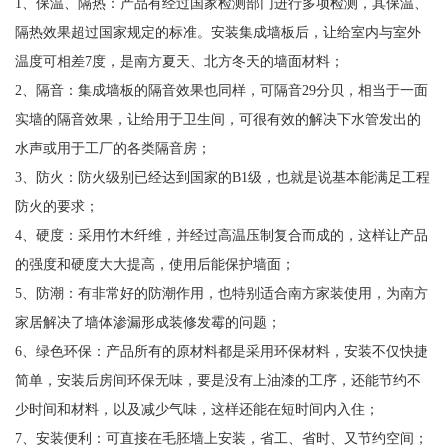
1、保温、隔热：产品有经过国家检测部门进行多项检测，其保温、
隔热效果超过国家规定的标准。安装集成墙板后，让给室内与室外
温度可相差7度，是南方夏天、北方冬天的墙面材料；
2、隔音：集成墙板的隔音效果也同样，可隔音29分贝，相当于一面
实墙的隔音效果，让给用于卫生间，可很有效的解决下水管发出的
水声或用于工厂的各类隔音房；
3、防火：防火级别已经达到国家的B1级，也就是说基本能满足工程
防火的要求；
4、硬度：采用竹木纤维，并经过高温压制复合而成的，这样让产品
的强度和硬度大大提高，使用后能保护墙面；
5、防潮：有非常好的防潮作用，也特别适合南方家装使用，为南方
家居解决了墙体渗漏形成装修发霉的问题；
6、绿色环保：产品所有的原材料都是采用环保材料，安装不仅快捷
简单，安装后房间环保无味，要是没有上油漆的工序，还能节约不
少时间和材料，以及减少气味，这样还能在短时间内入住；
7、安装便利：可直接在毛胚墙上安装，省工、省时、又节约空间；