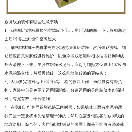
踢脚线的装修有哪些注意事项：
1、踢脚线与地板联接的空隙应小于3，用1元钱的塞一下，假如塞进
去后2个以上则也许空隙过大；
2、铺贴脚线前应先将带有白水泥的墙体铲洁净，然后铺贴脚线，铺
贴后应留意对脚线进行维护，以免刷漆或喷漆时很多油漆粘到脚线
外表清理不下来。主张在铲净水泥后，应对将铺贴方位刷上107胶与
水泥的混合物，然后再贴砖，这么能够使砖贴的更结实；
3、因为要完结对地上和门框等工程的收口工作，虽然显得有些负
担，家装中仍是免不了运用踢脚线。普遍运用的是的装修木条踢脚
线，有宽有窄，十分便利；
4、在我们进行客厅踢脚线施工的时候，如果墙体上面有水泥的话，
我们是一定要将水泥给清理干净的，然后在需要铺贴客厅踢脚线的
地方给刷上黏合剂，客厅踢脚线铺贴的位置上面是不能够有油漆或