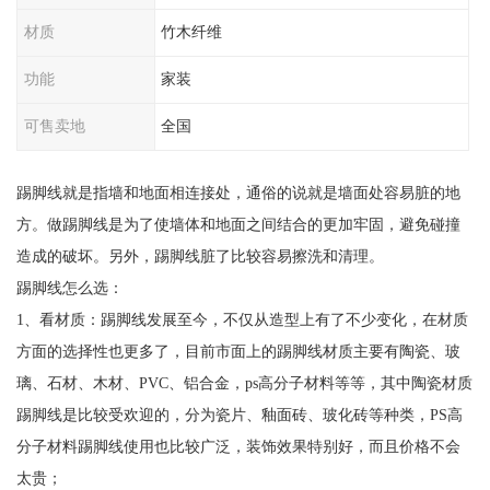
材质
竹木纤维
功能
家装
可售卖地
全国
踢脚线就是指墙和地面相连接处，通俗的说就是墙面处容易脏的地
方。做踢脚线是为了使墙体和地面之间结合的更加牢固，避免碰撞
造成的破坏。另外，踢脚线脏了比较容易擦洗和清理。
踢脚线怎么选：
1、看材质：踢脚线发展至今，不仅从造型上有了不少变化，在材质
方面的选择性也更多了，目前市面上的踢脚线材质主要有陶瓷、玻
璃、石材、木材、PVC、铝合金，ps高分子材料等等，其中陶瓷材质
踢脚线是比较受欢迎的，分为瓷片、釉面砖、玻化砖等种类，PS高
分子材料踢脚线使用也比较广泛，装饰效果特别好，而且价格不会
太贵；