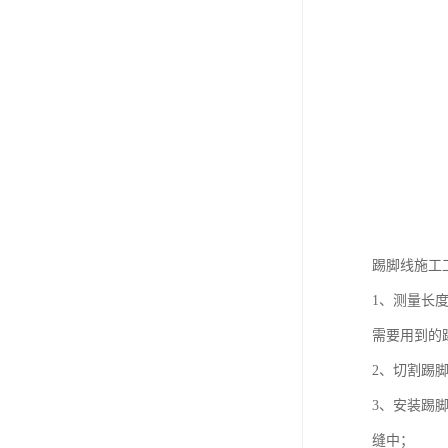
踢脚线施工
1、测量长
需要用到的
2、切割踢
3、安装踢
缝中；