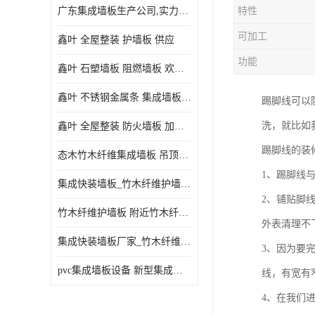
广东集成墙板生产公司,实力厂家-配送+设计+安装-没中间商
特性
可加工
鑫叶 全屋整装 护墙板 供应
功能
鑫叶 石塑墙板 阻燃墙板 欢迎选购
鑫叶 不锈钢金属条 集成墙板阴角线 欢迎选购
踢脚线可以
洗，就比如
鑫叶 全屋整装 防火墙板 加工定制
踢脚线的装
态木竹木纤维集成墙板 吊顶板材 扣板快装 护墙板
1、踢脚线
集成快装墙板_竹木纤维护墙板厂家_竹木纤维集成墙板厂家
2、铺贴脚
竹木纤维护墙板 附近竹木纤维集成墙板厂
外表清理不
集成快装墙板厂家_竹木纤维护墙板厂家_竹木纤维集成墙板厂家
3、因为要
pvc集成墙板设备 新型集成墙板 厂家供应
线，有宽有
4、在我们