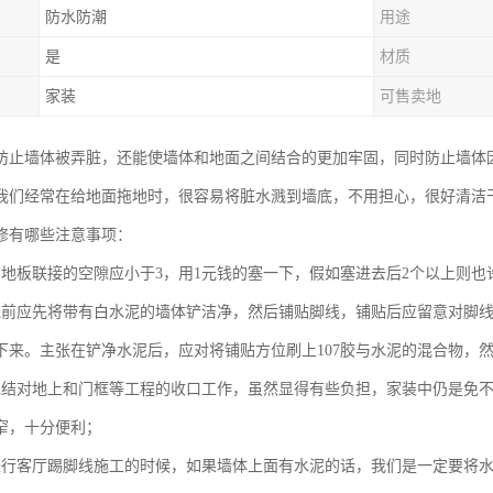
防水防潮
用途
是
材质
家装
可售卖地
防止墙体被弄脏，还能使墙体和地面之间结合的更加牢固，同时防止墙体
我们经常在给地面拖地时，很容易将脏水溅到墙底，不用担心，很好清洁
修有哪些注意事项：
与地板联接的空隙应小于3，用1元钱的塞一下，假如塞进去后2个以上则也
线前应先将带有白水泥的墙体铲洁净，然后铺贴脚线，铺贴后应留意对脚
下来。主张在铲净水泥后，应对将铺贴方位刷上107胶与水泥的混合物，
完结对地上和门框等工程的收口工作，虽然显得有些负担，家装中仍是免
窄，十分便利；
进行客厅踢脚线施工的时候，如果墙体上面有水泥的话，我们是一定要将