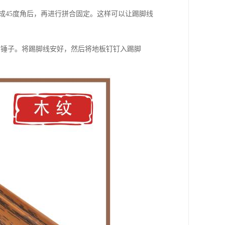
成45度角后，再进行拼合固定。这样可以让踢脚线
和锤子。将踢脚线安好，然后将地板钉钉入踢脚