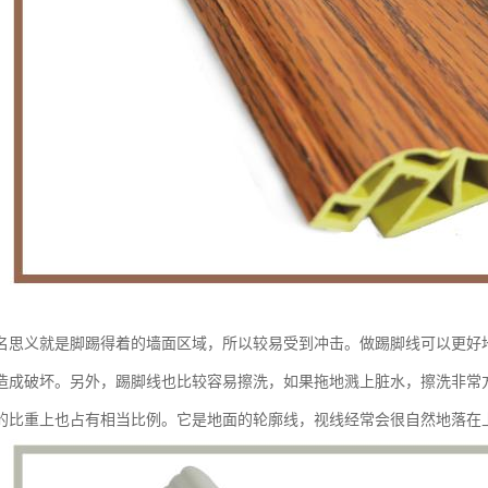
名思义就是脚踢得着的墙面区域，所以较易受到冲击。做踢脚线可以更好
造成破坏。另外，踢脚线也比较容易擦洗，如果拖地溅上脏水，擦洗非常
的比重上也占有相当比例。它是地面的轮廓线，视线经常会很自然地落在