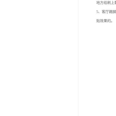
地方给刷上
5、客厅踢
贴效果的。