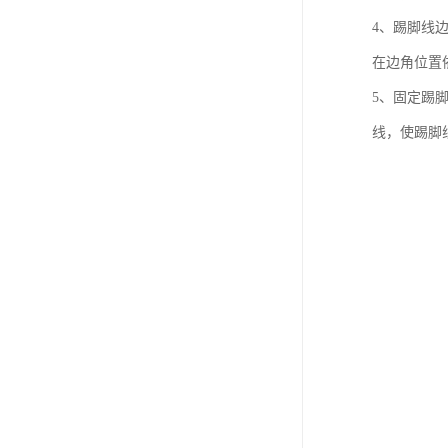
4、踢脚线
在边角位置
5、固定踢
线，使踢脚