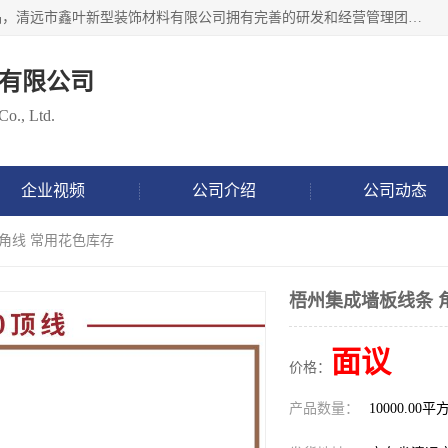
清远市鑫叶新型装饰材料有限公司批量供应：集成墙板等产品，清远市鑫叶新型装饰材料有限公司拥有完善的研发和经营管理团队，取得有70多项证书。不断让研发科技成果惠及全人类，用新材料保护自然资源，让人类生活居住健康与自然发展相和谐。全国统一热线电话：*。
有限公司
Co., Ltd.
企业视频
公司介绍
公司动态
 角线 常用花色库存
梧州集成墙板线条 
面议
价格：
产品数量：
10000.00平