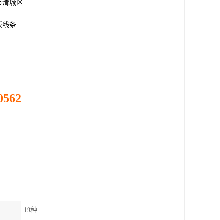
市清城区
板线条
0562
19种