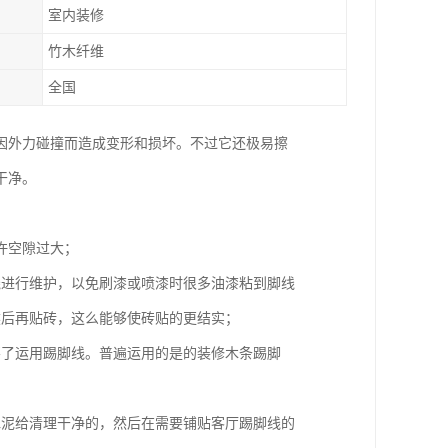
室内装修
竹木纤维
全国
因外力碰撞而造成变形和损坏。不过它还极易擦
干净。
许空隙过大；
线进行维护，以免刷漆或喷漆时很多油漆粘到脚线
然后再贴砖，这么能够使砖贴的更结实；
不了运用踢脚线。普遍运用的是的装修木条踢脚
水泥给清理干净的，然后在需要铺贴客厅踢脚线的