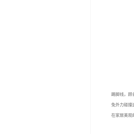
踢脚线，顾
免外力碰撞
在家居美观