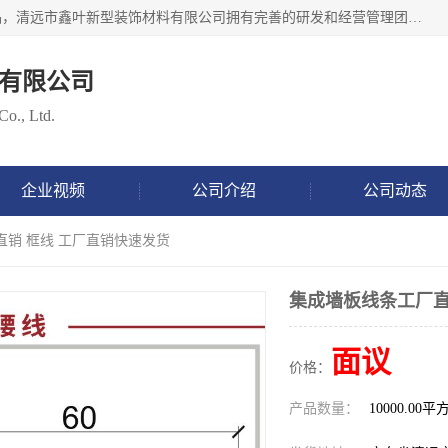
清远市鑫叶新型装饰材料有限公司批量供应：集成墙板等产品，清远市鑫叶新型装饰材料有限公司拥有完善的研发和经营管理团队，取得有70多项证书。不断让研发科技成果惠及全人类，用新材料保护自然资源，让人类生活居住健康与自然发展相和谐。全国统一热线电话：*。
有限公司
Co., Ltd.
企业视频
公司介绍
公司动态
直销 框线 工厂直销快速发货
集成墙板线条工厂直
面议
价格：
产品数量：
10000.00平