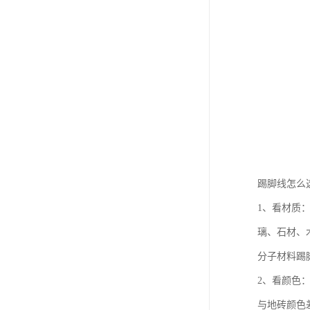
踢脚线怎么
1、看材质
璃、石材、
分子材料踢
2、看颜色
与地砖颜色