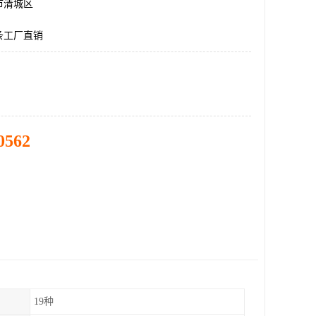
市清城区
条工厂直销
0562
19种