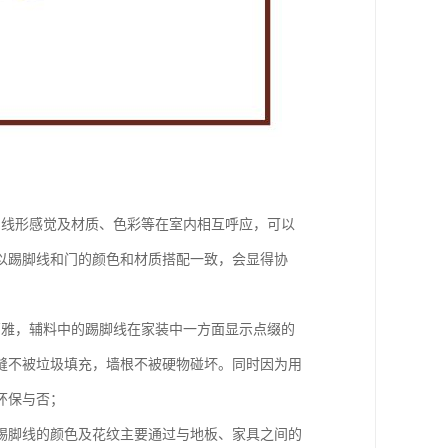
的线形感觉及材质、色彩等在室内相互呼应，可以
以踢脚线和门的颜色和材质搭配一致，会显得协
高雅，辅料中的踢脚线在家装中一方面显示点缀的
缝不被垃圾填充，墙根不被硬物碰坏。同时因为用
环保与否；
踢脚线的颜色及花纹主要通过与地板、家具之间的