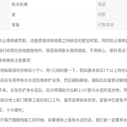
防水防潮
用途
是
材质
家装
可售卖地
防止墙体被弄脏，还能使墙体和地面之间结合的更加牢固，同时防止墙体
我们经常在给地面拖地时，很容易将脏水溅到墙底，不用担心，很好清洁
修有哪些注意事项：
与地板联接的空隙应小于3，用1元钱的塞一下，假如塞进去后2个以上则也
线前应先将带有白水泥的墙体铲洁净，然后铺贴脚线，铺贴后应留意对脚
下来。主张在铲净水泥后，应对将铺贴方位刷上107胶与水泥的混合物，
完结对地上和门框等工程的收口工作，虽然显得有些负担，家装中仍是免
窄，十分便利；
进行客厅踢脚线施工的时候，如果墙体上面有水泥的话，我们是一定要将