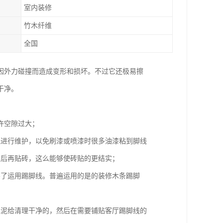
室内装修
竹木纤维
全国
因外力碰撞而造成变形和损坏。不过它还极易擦
干净。
许空隙过大；
线进行维护，以免刷漆或喷漆时很多油漆粘到脚线
然后再贴砖，这么能够使砖贴的更结实；
不了运用踢脚线。普遍运用的是的装修木条踢脚
水泥给清理干净的，然后在需要铺贴客厅踢脚线的