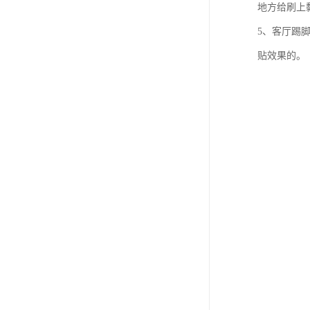
地方给刷上
5、客厅踢
贴效果的。