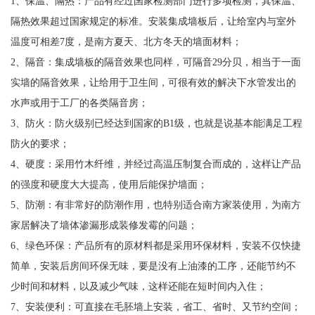
1、保温、隔热：产品有经过国家检测部门进行多项检测，其保温、
隔热效果超过国家规定的标准。安装集成墙板后，让给室内与室外
温度可相差7度，是南方夏天、北方冬天的墙面材料；
2、隔音：集成墙板的隔音效果也同样，可隔音29分贝，相当于一面
实墙的隔音效果，让给用于卫生间，可很有效的解决下水管发出的
水声或用于工厂的各类隔音房；
3、防火：防火级别已经达到国家的B1级，也就是说基本能满足工程
防火的要求；
4、硬度：采用竹木纤维，并经过高温压制复合而成的，这样让产品
的强度和硬度大大提高，使用后能保护墙面；
5、防潮：有非常好的防潮作用，也特别适合南方家装使用，为南方
家居解决了墙体渗漏形成装修发霉的问题；
6、绿色环保：产品所有的原材料都是采用环保材料，安装不仅快捷
简单，安装后房间环保无味，要是没有上油漆的工序，还能节约不
少时间和材料，以及减少气味，这样还能在短时间内入住；
7、安装便利：可直接在毛胚墙上安装，省工、省时、又节约空间；