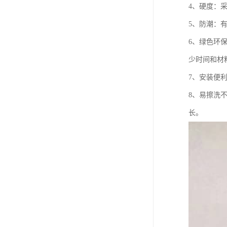
4、硬度：
5、防潮：
6、绿色环
少时间和材
7、安装便
8、易擦洗
长。