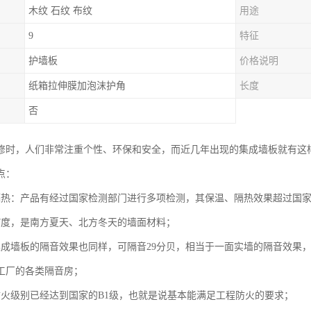
木纹 石纹 布纹
用途
9
特征
护墙板
价格说明
纸箱拉伸膜加泡沫护角
长度
否
修时，人们非常注重个性、环保和安全，而近几年出现的集成墙板就有这
点：
隔热：产品有经过国家检测部门进行多项检测，其保温、隔热效果超过国
7度，是南方夏天、北方冬天的墙面材料；
集成墙板的隔音效果也同样，可隔音29分贝，相当于一面实墙的隔音效果
工厂的各类隔音房；
防火级别已经达到国家的B1级，也就是说基本能满足工程防火的要求；