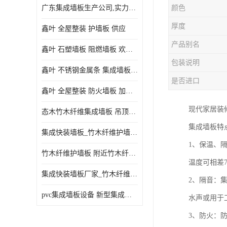
广东集成墙板生产公司,实力厂家-配送+设计+安装-没中间商
颜色
厚度
鑫叶 全屋整装 护墙板 供应
产品别名
鑫叶 石塑墙板 阻燃墙板 欢迎选购
包装说明
鑫叶 不锈钢金属条 集成墙板阴角线 欢迎选购
是否进口
鑫叶 全屋整装 防火墙板 加工定制
现代家居装
态木竹木纤维集成墙板 吊顶板材 扣板快装 护墙板
集成墙板特
集成快装墙板_竹木纤维护墙板厂家_竹木纤维集成墙板厂家
1、保温、
竹木纤维护墙板 附近竹木纤维集成墙板厂
温度可相差
集成快装墙板厂家_竹木纤维护墙板厂家_竹木纤维集成墙板厂家
2、隔音：
pvc集成墙板设备 新型集成墙板 厂家供应
水声或用于
3、防火：