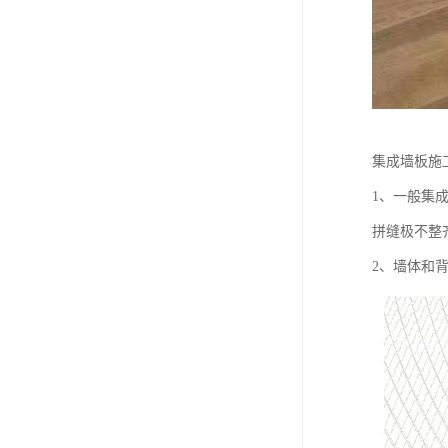
集成墙板施
1、一般集
拼缝极不整
2、墙体和