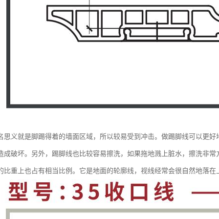
名思义就是脚踢得着的墙面区域，所以较易受到冲击。做踢脚线可以更好
造成破坏。另外，踢脚线也比较容易擦洗，如果拖地溅上脏水，擦洗非常
的比重上也占有相当比例。它是地面的轮廓线，视线经常会很自然地落在