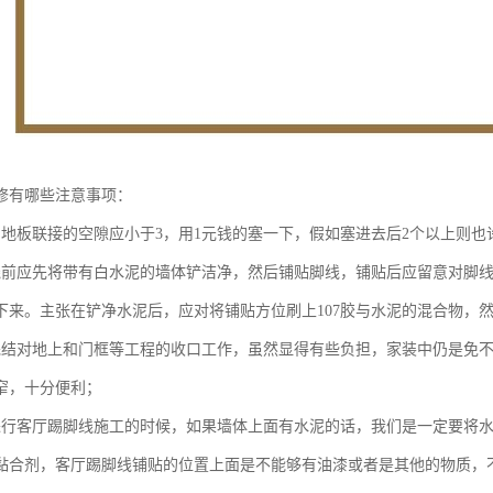
修有哪些注意事项：
与地板联接的空隙应小于3，用1元钱的塞一下，假如塞进去后2个以上则也
线前应先将带有白水泥的墙体铲洁净，然后铺贴脚线，铺贴后应留意对脚
下来。主张在铲净水泥后，应对将铺贴方位刷上107胶与水泥的混合物，
完结对地上和门框等工程的收口工作，虽然显得有些负担，家装中仍是免
窄，十分便利；
进行客厅踢脚线施工的时候，如果墙体上面有水泥的话，我们是一定要将
黏合剂，客厅踢脚线铺贴的位置上面是不能够有油漆或者是其他的物质，