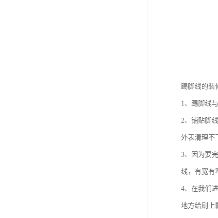
踢脚线的装
1、踢脚线
2、铺贴脚
外表清理不
3、因为要
线，有宽有
4、在我们
地方给刷上