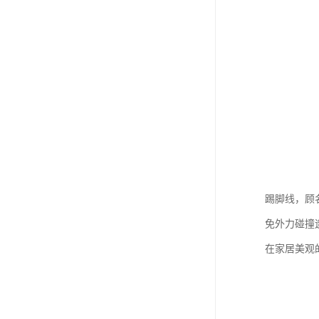
踢脚线，顾
免外力碰撞
在家居美观