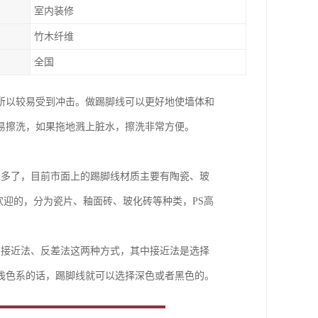
室内装修
竹木纤维
全国
所以较易受到冲击。做踢脚线可以更好地使墙体和
易擦洗，如果拖地溅上脏水，擦洗非常方便。
更多了，目前市面上的踢脚线材质主要有陶瓷、玻
欢迎的，分为瓷片、釉面砖、玻化砖等种类，PS高
有接近法、反差法这两种方式，其中接近法是选择
浅色系的话，踢脚线就可以选择深色或者黑色的。