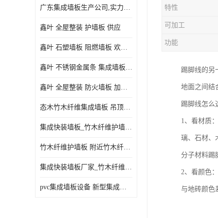
广东集成墙板生产公司,实力厂家-配送+设计+安装-没中间商
特性
可加工
鑫叶 全屋整装 护墙板 供应
功能
鑫叶 石塑墙板 阻燃墙板 欢迎选购
鑫叶 不锈钢金属条 集成墙板阴角线 欢迎选购
踢脚线的另
地面之间结
鑫叶 全屋整装 防火墙板 加工定制
踢脚线怎么
态木竹木纤维集成墙板 吊顶板材 扣板快装 护墙板
1、看材质
集成快装墙板_竹木纤维护墙板厂家_竹木纤维集成墙板厂家
璃、石材、
竹木纤维护墙板 附近竹木纤维集成墙板厂
分子材料踢
集成快装墙板厂家_竹木纤维护墙板厂家_竹木纤维集成墙板厂家
2、看颜色
pvc集成墙板设备 新型集成墙板 厂家供应
与地砖颜色