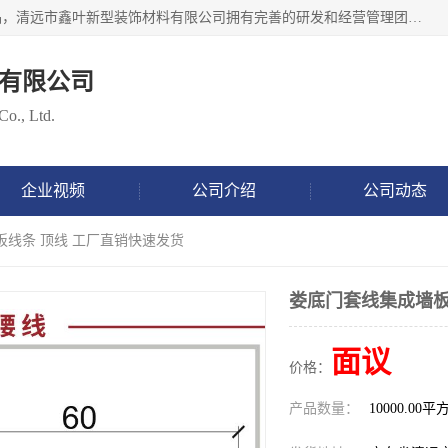
清远市鑫叶新型装饰材料有限公司批量供应：集成墙板等产品，清远市鑫叶新型装饰材料有限公司拥有完善的研发和经营管理团队，取得有70多项证书。不断让研发科技成果惠及全人类，用新材料保护自然资源，让人类生活居住健康与自然发展相和谐。全国统一热线电话：*。
有限公司
Co., Ltd.
企业视频
公司介绍
公司动态
板线条 顶线 工厂直销快速发货
娄底门套线集成墙板
面议
价格：
产品数量：
10000.00平