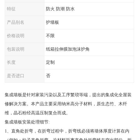
特征
防火 防潮 防水
产品别名
护墙板
价格说明
不限
包装说明
纸箱拉伸膜加泡沫护角
长度
定制
是否进口
否
集成墙板是针对家装污染以及工序繁琐等端，提出的集成化全屋装
修解决方案。本产品主要采用纳米高分子材料，原生态竹、木纤
维，晶石粉经高温压制复合而成。
集成墙板安装处理细节:
1、直角处折弯，在折弯过程中，折弯线必须将墙体厚度计算在内
（例如：柱子直角折弯，片材料距离直角处折弯线在突出部位，折