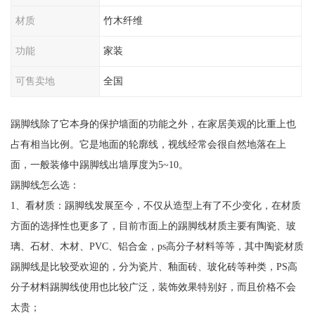
材质
竹木纤维
功能
家装
可售卖地
全国
踢脚线除了它本身的保护墙面的功能之外，在家居美观的比重上也
占有相当比例。它是地面的轮廓线，视线经常会很自然地落在上
面，一般装修中踢脚线出墙厚度为5~10。
踢脚线怎么选：
1、看材质：踢脚线发展至今，不仅从造型上有了不少变化，在材质
方面的选择性也更多了，目前市面上的踢脚线材质主要有陶瓷、玻
璃、石材、木材、PVC、铝合金，ps高分子材料等等，其中陶瓷材质
踢脚线是比较受欢迎的，分为瓷片、釉面砖、玻化砖等种类，PS高
分子材料踢脚线使用也比较广泛，装饰效果特别好，而且价格不会
太贵；