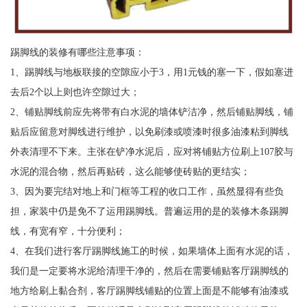
踢脚线的装修有哪些注意事项：
1、踢脚线与地板联接的空隙应小于3，用1元钱的塞一下，假如塞进
去后2个以上则也许空隙过大；
2、铺贴脚线前应先将带有白水泥的墙体铲洁净，然后铺贴脚线，铺
贴后应留意对脚线进行维护，以免刷漆或喷漆时很多油漆粘到脚线
外表清理不下来。主张在铲净水泥后，应对将铺贴方位刷上107胶与
水泥的混合物，然后再贴砖，这么能够使砖贴的更结实；
3、因为要完结对地上和门框等工程的收口工作，虽然显得有些负
担，家装中仍是免不了运用踢脚线。普遍运用的是的装修木条踢脚
线，有宽有窄，十分便利；
4、在我们进行客厅踢脚线施工的时候，如果墙体上面有水泥的话，
我们是一定要将水泥给清理干净的，然后在需要铺贴客厅踢脚线的
地方给刷上黏合剂，客厅踢脚线铺贴的位置上面是不能够有油漆或