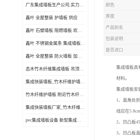
广东集成墙板生产公司,实力厂家-配送+设计+安装-没中间商
颜色
厚度
鑫叶 全屋整装 护墙板 供应
产品别名
鑫叶 石塑墙板 阻燃墙板 欢迎选购
包装说明
鑫叶 不锈钢金属条 集成墙板阴角线 欢迎选购
是否进口
鑫叶 全屋整装 防火墙板 加工定制
集成墙板具
态木竹木纤维集成墙板 吊顶板材 扣板快装 护墙板
材料。
集成快装墙板_竹木纤维护墙板厂家_竹木纤维集成墙板厂家
集成墙板安
竹木纤维护墙板 附近竹木纤维集成墙板厂
1、直角处
集成快装墙板厂家_竹木纤维护墙板厂家_竹木纤维集成墙板厂家
线应在5.8
pvc集成墙板设备 新型集成墙板 厂家供应
2、凹凸板
3、凹凸板