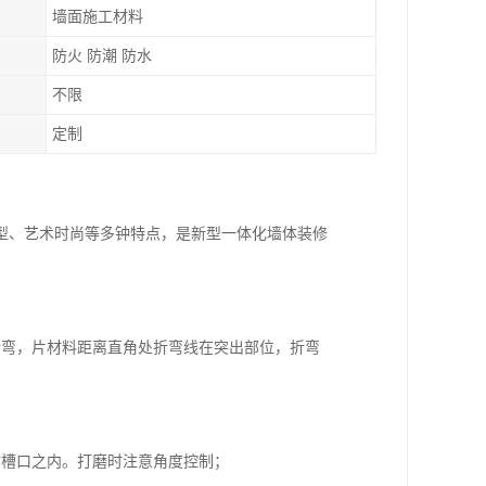
墙面施工材料
防火 防潮 防水
不限
定制
型、艺术时尚等多钟特点，是新型一体化墙体装修
折弯，片材料距离直角处折弯线在突出部位，折弯
；
材槽口之内。打磨时注意角度控制；