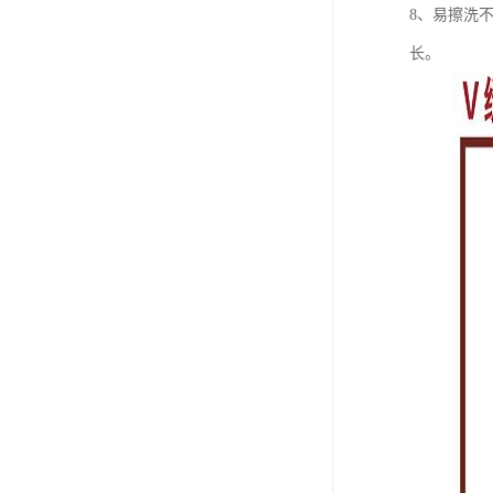
8、易擦洗
长。