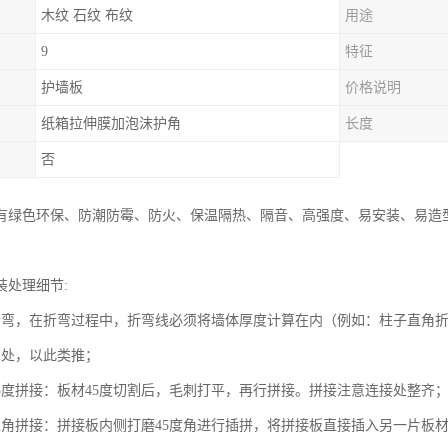
木纹 石纹 布纹
用途
9
特征
护墙板
价格说明
纸箱拉伸膜加泡沫护角
长度
否
有绿色环保、防潮防霉、防火、保温隔热、隔音、高强度、易安装、易造
装处理细节:
折弯，在折弯过程中，折弯线必须将墙体厚度计算在内（例如：柱子直角
cm处，以此类推；
45度拼接：板材45度切割后，毛刺打平，再行拼接。拼接注意连接处整齐
直角拼接：拼接板内侧打磨45度角进行插拼，将拼接板直接插入另一片板