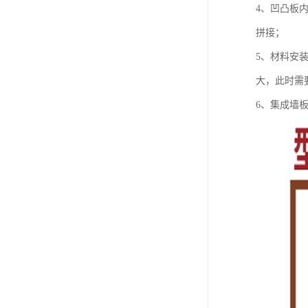
4、凹凸板
拼接；
5、材料安
大，此时需
6、集成墙