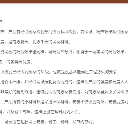
点：
隔热：产品有经过国家检测部门进行多项检测，其保温、隔热效果超过国
7度，是南方夏天、北方冬天的墙面材料；
集成墙板的隔音效果也同样，可隔音29分贝，相当于一面实墙的隔音效果
工厂的各类隔音房；
防火级别已经达到国家的B1级，也就是说基本能满足工程防火的要求；
采用竹木纤维，并经过高温压制复合而成的，这样让产品的强度和硬度大
有非常好的防潮作用，也特别适合南方家装使用，为南方家居解决了墙体
保：产品所有的原材料都是采用环保材料，安装不仅快捷简单，安装后房
料，以及减少气味，这样还能在短时间内入住；
利：可直接在毛胚墙上安装，省工、省时、又节约空间；