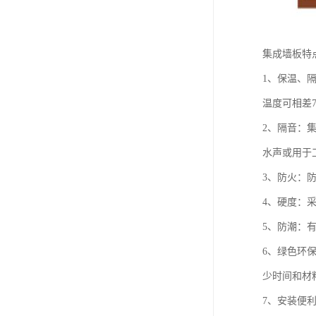
集成墙板特
1、保温、
温度可相差
2、隔音：
水声或用于
3、防火：
4、硬度：
5、防潮：
6、绿色环
少时间和材
7、安装便