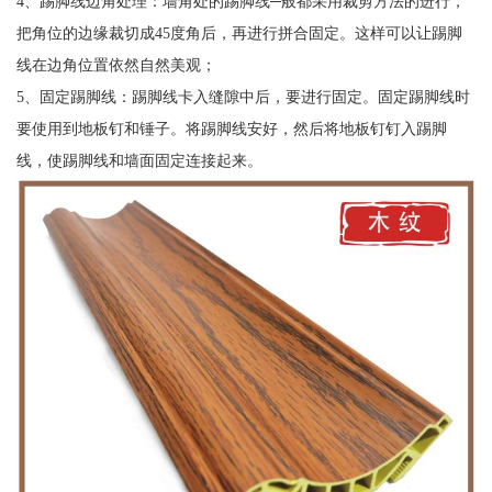
4、踢脚线边角处理：墙角处的踢脚线─般都采用裁剪方法的进行，
把角位的边缘裁切成45度角后，再进行拼合固定。这样可以让踢脚
线在边角位置依然自然美观；
5、固定踢脚线：踢脚线卡入缝隙中后，要进行固定。固定踢脚线时
要使用到地板钉和锤子。将踢脚线安好，然后将地板钉钉入踢脚
线，使踢脚线和墙面固定连接起来。