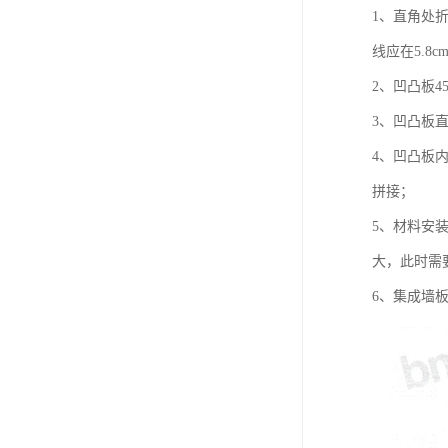
1、直角处
线应在5.8
2、凹凸板
3、凹凸板
4、凹凸板
拼接；
5、材料安
大，此时需
6、集成墙