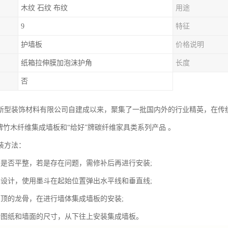
木纹 石纹 布纹
用途
9
特征
护墙板
价格说明
纸箱拉伸膜加泡沫护角
长度
否
新型装饰材料有限公司自建成以来，聚集了一批国内外的行业精英，在传
”牌竹木纤维集成墙板和“给好”牌碳纤维家具类系列产品 。
装方法：
面是否平整，若是存在问题，需修补后再进行安装;
家设计，使用墨斗在起始位置弹出水平线和垂直线;
吊顶的龙骨，在进行墙体集成墙板的安装;
计图纸和墙面的尺寸，从下往上安装集成墙板。