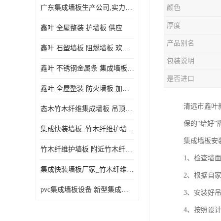
广东集成墙板生产公司,实力厂家-配送+设计+安装-没中间商
颜色
厚度
鑫叶 全屋整装 护墙板 供应
产品别名
鑫叶 石塑墙板 阻燃墙板 欢迎选购
包装说明
鑫叶 不锈钢金属条 集成墙板阴角线 欢迎选购
是否进口
鑫叶 全屋整装 防火墙板 加工定制
清远市鑫叶
态木竹木纤维集成墙板 吊顶板材 扣板快装 护墙板
保的“给好
集成快装墙板_竹木纤维护墙板厂家_竹木纤维集成墙板厂家
集成墙板安
竹木纤维护墙板 附近竹木纤维集成墙板厂
1、检查墙
集成快装墙板厂家_竹木纤维护墙板厂家_竹木纤维集成墙板厂家
2、根据自
pvc集成墙板设备 新型集成墙板 厂家供应
3、安装好
4、按照设