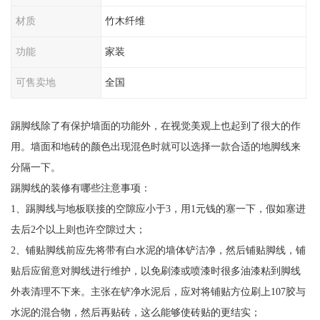
材质
竹木纤维
功能
家装
可售卖地
全国
踢脚线除了有保护墙面的功能外，在视觉美观上也起到了很大的作
用。墙面和地砖的颜色出现混色时就可以选择一款合适的地脚线来
分隔一下。
踢脚线的装修有哪些注意事项：
1、踢脚线与地板联接的空隙应小于3，用1元钱的塞一下，假如塞进
去后2个以上则也许空隙过大；
2、铺贴脚线前应先将带有白水泥的墙体铲洁净，然后铺贴脚线，铺
贴后应留意对脚线进行维护，以免刷漆或喷漆时很多油漆粘到脚线
外表清理不下来。主张在铲净水泥后，应对将铺贴方位刷上107胶与
水泥的混合物，然后再贴砖，这么能够使砖贴的更结实；