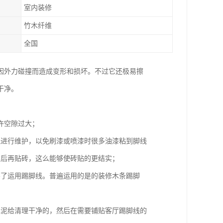
室内装修
竹木纤维
全国
因外力碰撞而造成变形和损坏。不过它还极易擦
干净。
许空隙过大；
线进行维护，以免刷漆或喷漆时很多油漆粘到脚线
然后再贴砖，这么能够使砖贴的更结实；
不了运用踢脚线。普遍运用的是的装修木条踢脚
水泥给清理干净的，然后在需要铺贴客厅踢脚线的