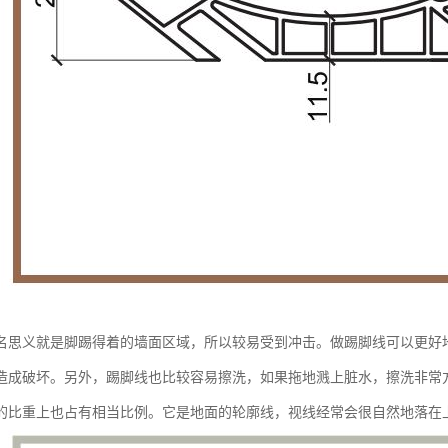
名思义就是脚踢得着的墙面区域，所以较易受到冲击。做踢脚线可以更好
造成破坏。另外，踢脚线也比较容易擦洗，如果拖地溅上脏水，擦洗非常
的比重上也占有相当比例。它是地面的轮廓线，视线经常会很自然地落在