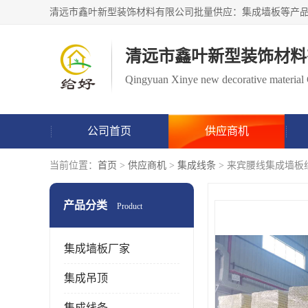
清远市鑫叶新型装饰材料
Qingyuan Xinye new decorative material 
公司首页
供应商机
当前位置：
首页
>
供应商机
>
集成线条
> 来宾腰线集成墙板
产品分类
Product
集成墙板厂家
集成吊顶
集成线条