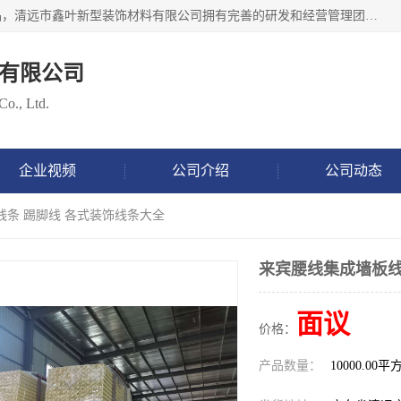
清远市鑫叶新型装饰材料有限公司批量供应：集成墙板等产品，清远市鑫叶新型装饰材料有限公司拥有完善的研发和经营管理团队，取得有70多项证书。不断让研发科技成果惠及全人类，用新材料保护自然资源，让人类生活居住健康与自然发展相和谐。全国统一热线电话：*。
有限公司
Co., Ltd.
企业视频
公司介绍
公司动态
线条 踢脚线 各式装饰线条大全
来宾腰线集成墙板线
面议
价格：
产品数量：
10000.00平