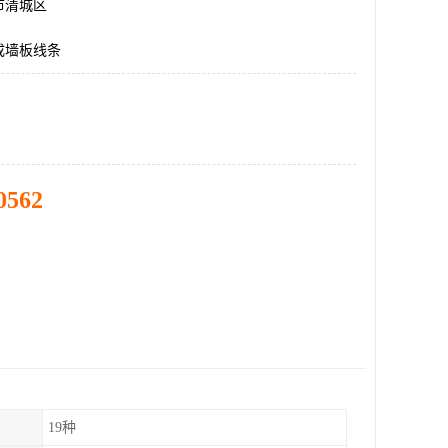
市清城区
成墙板线条
0562
19种