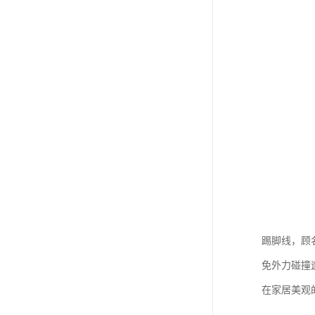
踢脚线，顾
免外力碰撞
在家居美观