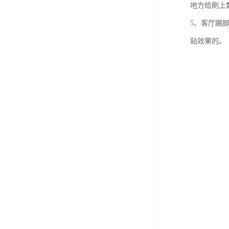
地方给刷上
5、客厅踢
贴效果的。