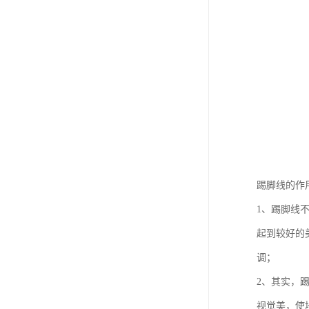
踢脚线的作
1、踢脚线
起到较好的
调；
2、其实，
视觉美，使