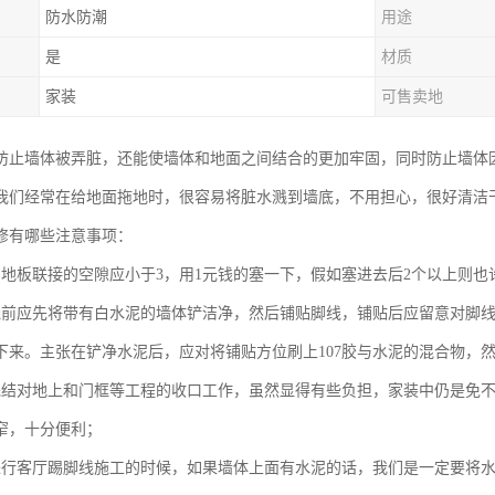
防水防潮
用途
是
材质
家装
可售卖地
防止墙体被弄脏，还能使墙体和地面之间结合的更加牢固，同时防止墙体
我们经常在给地面拖地时，很容易将脏水溅到墙底，不用担心，很好清洁
修有哪些注意事项：
与地板联接的空隙应小于3，用1元钱的塞一下，假如塞进去后2个以上则也
线前应先将带有白水泥的墙体铲洁净，然后铺贴脚线，铺贴后应留意对脚
下来。主张在铲净水泥后，应对将铺贴方位刷上107胶与水泥的混合物，
完结对地上和门框等工程的收口工作，虽然显得有些负担，家装中仍是免
窄，十分便利；
进行客厅踢脚线施工的时候，如果墙体上面有水泥的话，我们是一定要将