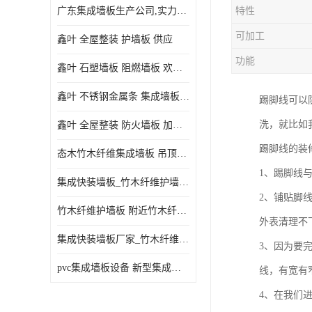
广东集成墙板生产公司,实力厂家-配送+设计+安装-没中间商
特性
可加工
鑫叶 全屋整装 护墙板 供应
功能
鑫叶 石塑墙板 阻燃墙板 欢迎选购
鑫叶 不锈钢金属条 集成墙板阴角线 欢迎选购
踢脚线可以
洗，就比如
鑫叶 全屋整装 防火墙板 加工定制
踢脚线的装
态木竹木纤维集成墙板 吊顶板材 扣板快装 护墙板
1、踢脚线
集成快装墙板_竹木纤维护墙板厂家_竹木纤维集成墙板厂家
2、铺贴脚
竹木纤维护墙板 附近竹木纤维集成墙板厂
外表清理不
集成快装墙板厂家_竹木纤维护墙板厂家_竹木纤维集成墙板厂家
3、因为要
pvc集成墙板设备 新型集成墙板 厂家供应
线，有宽有
4、在我们