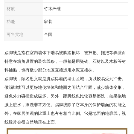
材质
竹木纤维
功能
家装
可售卖地
全国
踢脚线是指在室内墙体下端易被脚踢损坏，被扫把、拖把等弄脏而
特意在墙角设置的装饰线条，一般都是用瓷砖、石材以及木板等材
料铺贴，也有极少部分地区直接运用水泥直接抹。
踢脚线，顾名思义就是脚踢得着的墙面区域，所以较易受到冲击。
做踢脚线可以更好地使墙体和地面之间结合牢固，减少墙体变形，
避免外力碰撞造成破坏。另外，踢脚线也比较容易擦洗，如果拖地
溅上脏水，擦洗非常方便。踢脚线除了它本身的保护墙面的功能之
外，在家居美观的比重上也占有相当比例。它是地面的轮廓线，视
线经常会很自然地落在上面。