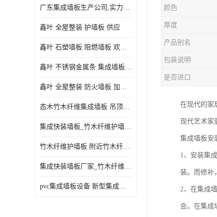
广东集成墙板生产公司,实力厂家-配送+设计+安装-没中间商
颜色
厚度
鑫叶 全屋整装 护墙板 供应
产品别名
鑫叶 石塑墙板 阻燃墙板 欢迎选购
包装说明
鑫叶 不锈钢金属条 集成墙板阴角线 欢迎选购
是否进口
鑫叶 全屋整装 防火墙板 加工定制
在现代的家
态木竹木纤维集成墙板 吊顶板材 扣板快装 护墙板
现代艺术家
集成快装墙板_竹木纤维护墙板厂家_竹木纤维集成墙板厂家
集成墙板安
竹木纤维护墙板 附近竹木纤维集成墙板厂
1、安装集
集成快装墙板厂家_竹木纤维护墙板厂家_竹木纤维集成墙板厂家
装。而修补
pvc集成墙板设备 新型集成墙板 厂家供应
2、在集成
会。在集成