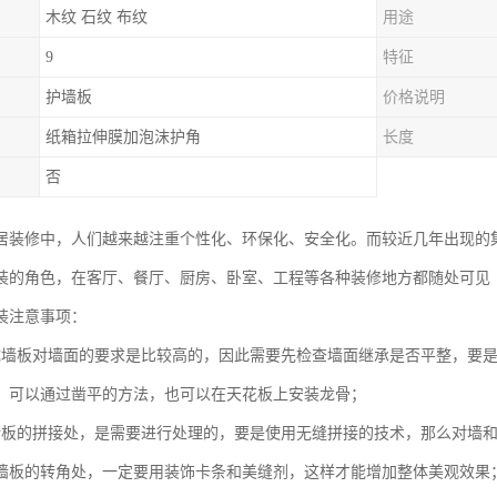
木纹 石纹 布纹
用途
9
特征
护墙板
价格说明
纸箱拉伸膜加泡沫护角
长度
否
居装修中，人们越来越注重个性化、环保化、安全化。而较近几年出现的
装的角色，在客厅、餐厅、厨房、卧室、工程等各种装修地方都随处可见
装注意事项：
成墙板对墙面的要求是比较高的，因此需要先检查墙面继承是否平整，要
，可以通过凿平的方法，也可以在天花板上安装龙骨；
墙板的拼接处，是需要进行处理的，要是使用无缝拼接的技术，那么对墙
墙板的转角处，一定要用装饰卡条和美缝剂，这样才能增加整体美观效果