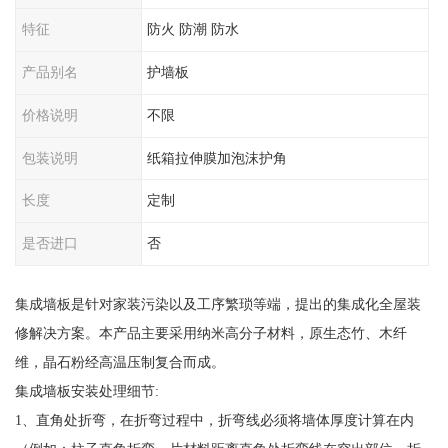
特征
防火 防潮 防水
产品别名
护墙板
价格说明
不限
包装说明
纸箱拉伸膜加泡沫护角
长度
定制
是否进口
否
集成墙板是针对家装污染以及工序繁琐等端，提出的集成化全屋装
修解决方案。本产品主要采用纳米高分子材料，原生态竹、木纤
维，晶石粉经高温压制复合而成。
集成墙板安装处理细节:
1、直角处折弯，在折弯过程中，折弯线必须将墙体厚度计算在内