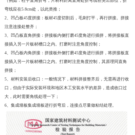
（例如：柱子直角折弯，片材料距离直角处折弯线在突出部位，折
弯线应在5.8cm处，以此类推；
2、凹凸板45度拼接：板材45度切割后，毛刺打平，再行拼接。拼接
注意连接处整齐；
3、凹凸板直角拼接：拼接板内侧打磨45度角进行插拼，将拼接板直
接插入另一片板材槽口之内。打磨时注意角度控制；
4、凹凸板内角拼接：拼接板外侧打磨45度角进行插拼，将拼接板直
接插入另一片板材槽口之内。打磨时注意角度控制，其原理同直角
拼接；
5、材料安装后收口：一般情况下，材料拼接整齐后，无需再进行收
口，但由于实际安装环境和地区木工安装水平的差异，造成收口过
大，此时需要角线处理一下；
6、集成墙板集成墙板进行折弯后，连接点尽量做粘结处理。