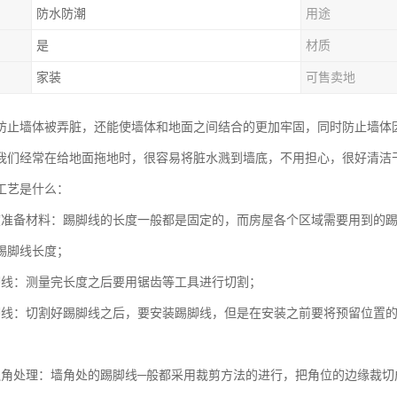
防水防潮
用途
是
材质
家装
可售卖地
防止墙体被弄脏，还能使墙体和地面之间结合的更加牢固，同时防止墙体
我们经常在给地面拖地时，很容易将脏水溅到墙底，不用担心，很好清洁
工艺是什么：
度准备材料：踢脚线的长度一般都是固定的，而房屋各个区域需要用到的
踢脚线长度；
脚线：测量完长度之后要用锯齿等工具进行切割；
脚线：切割好踢脚线之后，要安装踢脚线，但是在安装之前要将预留位置
边角处理：墙角处的踢脚线─般都采用裁剪方法的进行，把角位的边缘裁切