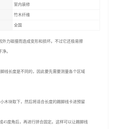
室内装修
竹木纤维
全国
因外力碰撞而造成变形和损坏。不过它还极易擦
干净。
踢脚线长度是不同的，因此要先需要测量各个区域
的小木块取下，然后将适合长度的踢脚线卡进预留
成45度角后，再进行拼合固定。这样可以让踢脚线