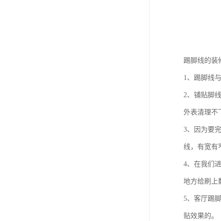
踢脚线的装
1、踢脚线
2、铺贴脚
外表清理不
3、因为要
线，有宽有
4、在我们
地方给刷上
5、客厅踢
贴效果的。