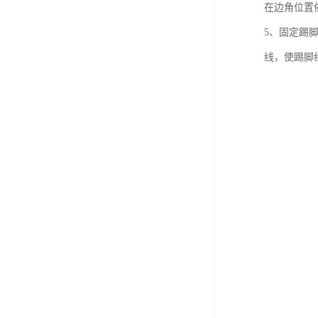
在边角位置
5、固定踢
线，使踢脚