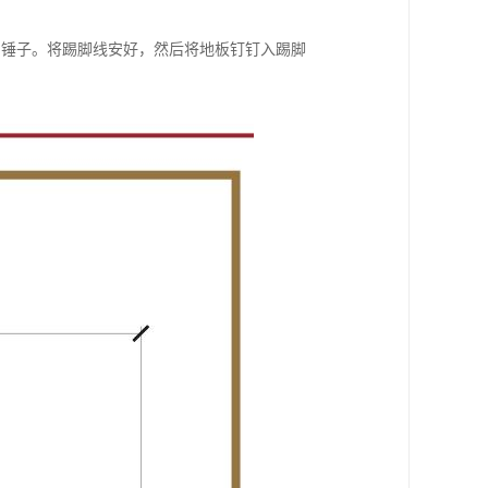
和锤子。将踢脚线安好，然后将地板钉钉入踢脚