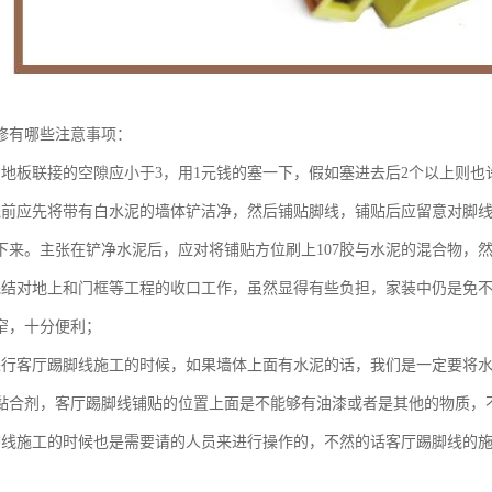
修有哪些注意事项：
与地板联接的空隙应小于3，用1元钱的塞一下，假如塞进去后2个以上则也
线前应先将带有白水泥的墙体铲洁净，然后铺贴脚线，铺贴后应留意对脚
下来。主张在铲净水泥后，应对将铺贴方位刷上107胶与水泥的混合物，
完结对地上和门框等工程的收口工作，虽然显得有些负担，家装中仍是免
窄，十分便利；
进行客厅踢脚线施工的时候，如果墙体上面有水泥的话，我们是一定要将
黏合剂，客厅踢脚线铺贴的位置上面是不能够有油漆或者是其他的物质，
脚线施工的时候也是需要请的人员来进行操作的，不然的话客厅踢脚线的