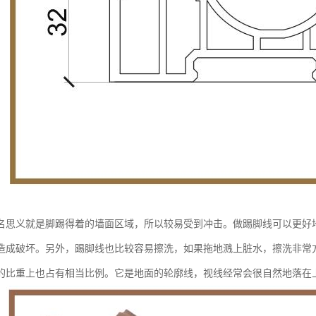
名思义就是脚踢得着的墙面区域，所以较易受到冲击。做踢脚线可以更好
造成破坏。另外，踢脚线也比较容易擦洗，如果拖地溅上脏水，擦洗非常
的比重上也占有相当比例。它是地面的轮廓线，视线经常会很自然地落在