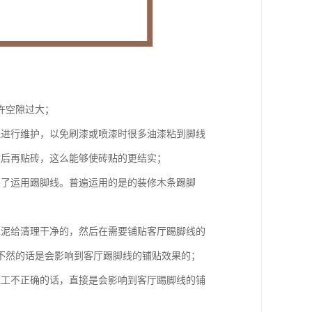
许空隙过大；
线进行维护，以免刷漆或喷漆时很多油漆粘到脚线
然后再贴砖，这么能够使砖贴的更结实；
不了运用踢脚线。普遍运用的是的装修木条踢脚
水泥给清理干净的，然后在需要铺贴客厅踢脚线的
不然的话是会影响到客厅踢脚线的铺贴效果的；
施工不正确的话，直接是会影响到客厅踢脚线的铺