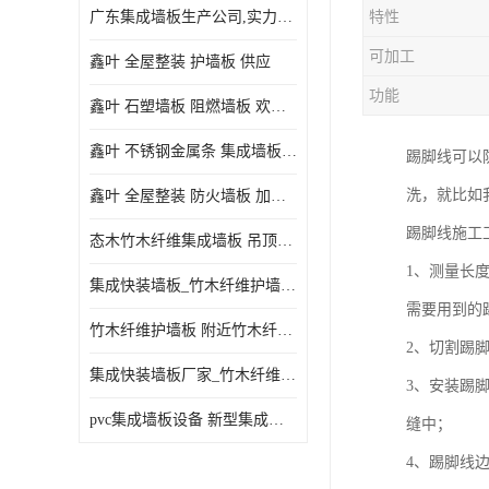
广东集成墙板生产公司,实力厂家-配送+设计+安装-没中间商
特性
可加工
鑫叶 全屋整装 护墙板 供应
功能
鑫叶 石塑墙板 阻燃墙板 欢迎选购
鑫叶 不锈钢金属条 集成墙板阴角线 欢迎选购
踢脚线可以
洗，就比如
鑫叶 全屋整装 防火墙板 加工定制
踢脚线施工
态木竹木纤维集成墙板 吊顶板材 扣板快装 护墙板
1、测量长
集成快装墙板_竹木纤维护墙板厂家_竹木纤维集成墙板厂家
需要用到的
竹木纤维护墙板 附近竹木纤维集成墙板厂
2、切割踢
集成快装墙板厂家_竹木纤维护墙板厂家_竹木纤维集成墙板厂家
3、安装踢
pvc集成墙板设备 新型集成墙板 厂家供应
缝中；
4、踢脚线