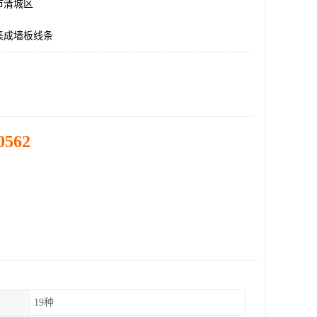
市清城区
集成墙板线条
0562
19种