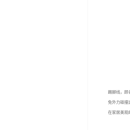
踢脚线，顾
免外力碰撞
在家居美观