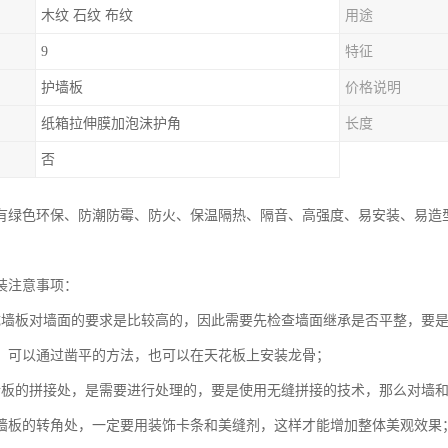
木纹 石纹 布纹
用途
9
特征
护墙板
价格说明
纸箱拉伸膜加泡沫护角
长度
否
有绿色环保、防潮防霉、防火、保温隔热、隔音、高强度、易安装、易造
装注意事项：
成墙板对墙面的要求是比较高的，因此需要先检查墙面继承是否平整，要
，可以通过凿平的方法，也可以在天花板上安装龙骨；
墙板的拼接处，是需要进行处理的，要是使用无缝拼接的技术，那么对墙
墙板的转角处，一定要用装饰卡条和美缝剂，这样才能增加整体美观效果