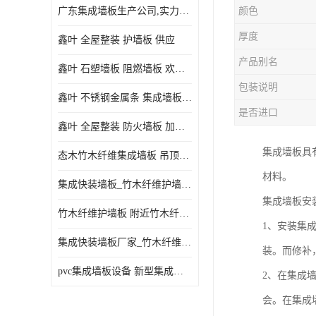
广东集成墙板生产公司,实力厂家-配送+设计+安装-没中间商
颜色
厚度
鑫叶 全屋整装 护墙板 供应
产品别名
鑫叶 石塑墙板 阻燃墙板 欢迎选购
包装说明
鑫叶 不锈钢金属条 集成墙板阴角线 欢迎选购
是否进口
鑫叶 全屋整装 防火墙板 加工定制
集成墙板具
态木竹木纤维集成墙板 吊顶板材 扣板快装 护墙板
材料。
集成快装墙板_竹木纤维护墙板厂家_竹木纤维集成墙板厂家
集成墙板安
竹木纤维护墙板 附近竹木纤维集成墙板厂
1、安装集
集成快装墙板厂家_竹木纤维护墙板厂家_竹木纤维集成墙板厂家
装。而修补
pvc集成墙板设备 新型集成墙板 厂家供应
2、在集成
会。在集成