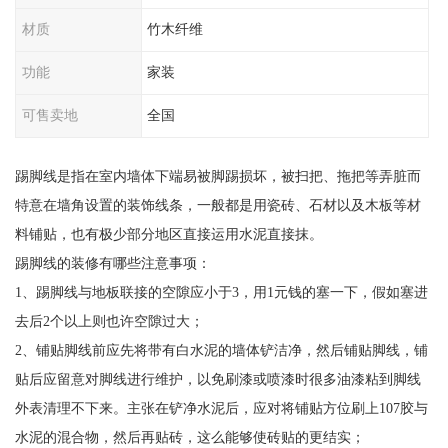
材质
竹木纤维
功能
家装
可售卖地
全国
踢脚线是指在室内墙体下端易被脚踢损坏，被扫把、拖把等弄脏而
特意在墙角设置的装饰线条，一般都是用瓷砖、石材以及木板等材
料铺贴，也有极少部分地区直接运用水泥直接抹。
踢脚线的装修有哪些注意事项：
1、踢脚线与地板联接的空隙应小于3，用1元钱的塞一下，假如塞进
去后2个以上则也许空隙过大；
2、铺贴脚线前应先将带有白水泥的墙体铲洁净，然后铺贴脚线，铺
贴后应留意对脚线进行维护，以免刷漆或喷漆时很多油漆粘到脚线
外表清理不下来。主张在铲净水泥后，应对将铺贴方位刷上107胶与
水泥的混合物，然后再贴砖，这么能够使砖贴的更结实；