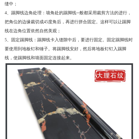
缝中；
4、踢脚线边角处理：墙角处的踢脚线─般都采用裁剪方法的进行，
把角位的边缘裁切成45度角后，再进行拼合固定。这样可以让踢脚
线在边角位置依然自然美观；
5、固定踢脚线：踢脚线卡入缝隙中后，要进行固定。固定踢脚线时
要使用到地板钉和锤子。将踢脚线安好，然后将地板钉钉入踢脚
线，使踢脚线和墙面固定连接起来。