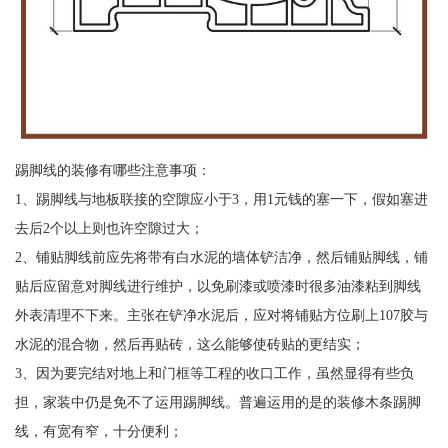
踢脚线的装修有哪些注意事项：
1、踢脚线与地板联接的空隙应小于3，用1元钱的塞一下，假如塞进
去后2个以上则也许空隙过大；
2、铺贴脚线前应先将带有白水泥的墙体铲洁净，然后铺贴脚线，铺
贴后应留意对脚线进行维护，以免刷漆或喷漆时很多油漆粘到脚线
外表清理不下来。主张在铲净水泥后，应对将铺贴方位刷上107胶与
水泥的混合物，然后再贴砖，这么能够使砖贴的更结实；
3、因为要完结对地上和门框等工程的收口工作，虽然显得有些负
担，家装中仍是免不了运用踢脚线。普遍运用的是的装修木条踢脚
线，有宽有窄，十分便利；