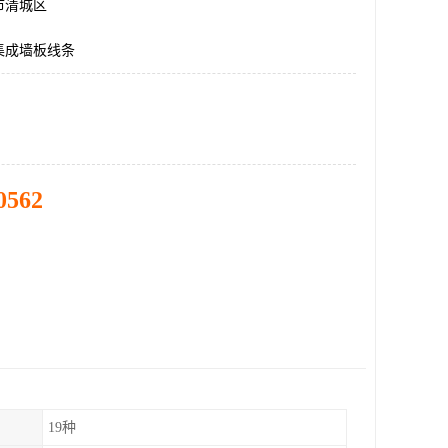
市清城区
集成墙板线条
0562
19种