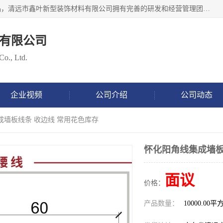
清远市鑫叶新型装饰材料有限公司批量供应：集成墙板等产品，清远市鑫叶新型装饰材料有限公司拥有完善的研发和经营管理团队，取得有70多项证书。不断让研发科技成果惠及全人类，用新材料保护自然资源，让人类生活居住健康与自然发展相和谐。全国统一热线电话：*。
有限公司
Co., Ltd.
企业视频
公司介绍
公司动态
成墙板线条 收边线 常用花色库存
怀化阳角线集成墙板
面议
价格：
产品数量：
10000.00平