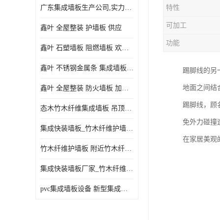
广东集成墙板生产公司,实力厂家-配送+设计+安装-没中间商
特性
可加工
鑫叶 全屋整装 护墙板 供应
功能
鑫叶 石塑墙板 阻燃墙板 欢迎选购
鑫叶 不锈钢金属条 集成墙板阴角线 欢迎选购
踢脚线的另
地面之间结
鑫叶 全屋整装 防火墙板 加工定制
踢脚线，顾
态木竹木纤维集成墙板 吊顶板材 扣板快装 护墙板
免外力碰撞
集成快装墙板_竹木纤维护墙板厂家_竹木纤维集成墙板厂家
在家居美观
竹木纤维护墙板 附近竹木纤维集成墙板厂
集成快装墙板厂家_竹木纤维护墙板厂家_竹木纤维集成墙板厂家
pvc集成墙板设备 新型集成墙板 厂家供应