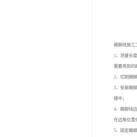
踢脚线施工
1、测量长
需要用到的
2、切割踢
3、安装踢
缝中；
4、踢脚线
在边角位置
5、固定踢