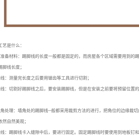
工艺是什么：
度准备材料：踢脚线的长度一般都是固定的，而房屋各个区域需要用到的
踢脚线长度；
脚线：测量完长度之后要用锯齿等工具进行切割；
脚线：切割好踢脚线之后，要安装踢脚线，但是在安装之前要将预留位置
边角处理：墙角处的踢脚线─般都采用裁剪方法的进行，把角位的边缘裁切
依然自然美观；
脚线：踢脚线卡入缝隙中后，要进行固定。固定踢脚线时要使用到地板钉