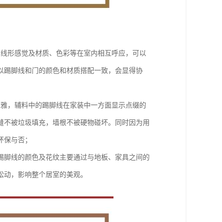
的线形感觉及材质、色彩等在室内相互呼应，可以
以踢脚线和门的颜色和材质搭配一致，会显得协
高雅，辅料中的踢脚线在家装中一方面显示点缀的
缝不被垃圾填充，墙根不被硬物碰坏。同时因为用
环保与否；
踢脚线的颜色及花纹主要通过与地板、家具之间的
松动，影响整个居室的美观。