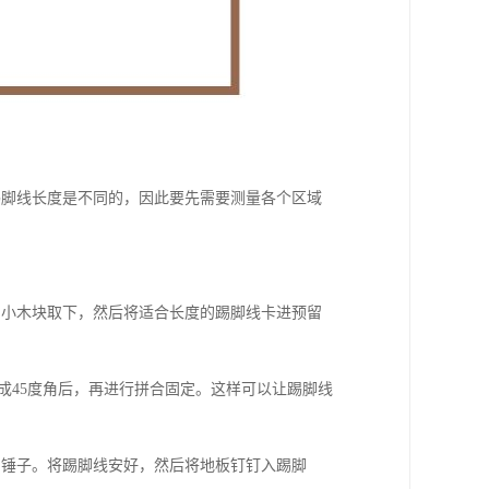
踢脚线长度是不同的，因此要先需要测量各个区域
的小木块取下，然后将适合长度的踢脚线卡进预留
成45度角后，再进行拼合固定。这样可以让踢脚线
和锤子。将踢脚线安好，然后将地板钉钉入踢脚