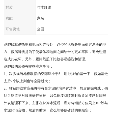
材质
竹木纤维
功能
家装
可售卖地
全国
踢脚线就是指墙和地面相连接处，通俗的说就是墙面处容易脏的地
方。做踢脚线是为了使墙体和地面之间结合的更加牢固，避免碰撞
造成的破坏。另外，踢脚线脏了比较容易擦洗和清理。
踢脚线的装修有哪些注意事项：
1、踢脚线与地板联接的空隙应小于3，用1元钱的塞一下，假如塞进
去后2个以上则也许空隙过大；
2、铺贴脚线前应先将带有白水泥的墙体铲洁净，然后铺贴脚线，铺
贴后应留意对脚线进行维护，以免刷漆或喷漆时很多油漆粘到脚线
外表清理不下来。主张在铲净水泥后，应对将铺贴方位刷上107胶与
水泥的混合物，然后再贴砖，这么能够使砖贴的更结实；