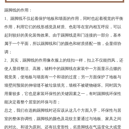
踢脚线的作用：
1、踢脚线不仅起着保护地板和墙面的作用，同时也起着视觉的平衡
作用，利用它们的线形感觉及材质、色彩等在室内相互呼应，可以
起到较好的美化装饰效果。由于踢脚线是和门连接的一部分，基本
属于一个平面，所以踢脚线和门的颜色和材质搭配一致，会显得协
调；
2、其实，踢脚线的作用像衣服上的纽扣一样，扣上不仅能挡风，还
使人显得整洁、高雅，辅料中的踢脚线在家装中一方面显示点缀的
视觉美，使地板与墙面有一个和谐的过度；另一方面保护了地板与
墙壁间预留的伸缩缝不被垃圾填充，墙根不被硬物碰坏。同时因为
用量较多，它也是家装环保性的关键因素之一，有时踢脚线环保性
能决定着整个居室的环保与否；
总之，我们在选购踢脚线时还应该从这几个方面入手，环保性与居
室的整体协调性，踢脚线的颜色及花纹主要通过与地板、家具之间
的对比、和谐为原则。还有抗变形性，劣质脚线在气温变化大或受