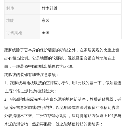
材质
竹木纤维
功能
家装
可售卖地
全国
踢脚线除了它本身的保护墙面的功能之外，在家居美观的比重上也
占有相当比例。它是地面的轮廓线，视线经常会很自然地落在上
面，一般装修中踢脚线出墙厚度为5~10。
踢脚线的装修有哪些注意事项：
1、踢脚线与地板联接的空隙应小于3，用1元钱的塞一下，假如塞进
去后2个以上则也许空隙过大；
2、铺贴脚线前应先将带有白水泥的墙体铲洁净，然后铺贴脚线，铺
贴后应留意对脚线进行维护，以免刷漆或喷漆时很多油漆粘到脚线
外表清理不下来。主张在铲净水泥后，应对将铺贴方位刷上107胶与
水泥的混合物，然后再贴砖，这么能够使砖贴的更结实；