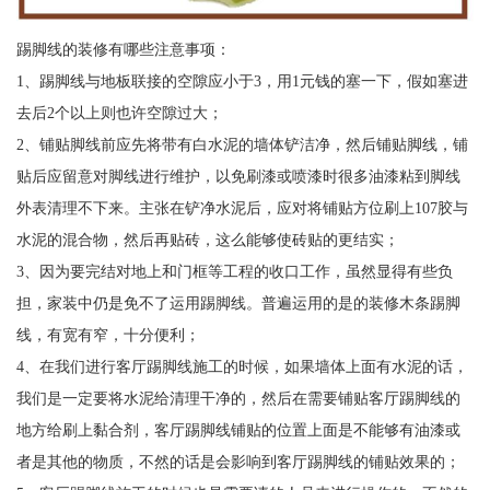
踢脚线的装修有哪些注意事项：
1、踢脚线与地板联接的空隙应小于3，用1元钱的塞一下，假如塞进
去后2个以上则也许空隙过大；
2、铺贴脚线前应先将带有白水泥的墙体铲洁净，然后铺贴脚线，铺
贴后应留意对脚线进行维护，以免刷漆或喷漆时很多油漆粘到脚线
外表清理不下来。主张在铲净水泥后，应对将铺贴方位刷上107胶与
水泥的混合物，然后再贴砖，这么能够使砖贴的更结实；
3、因为要完结对地上和门框等工程的收口工作，虽然显得有些负
担，家装中仍是免不了运用踢脚线。普遍运用的是的装修木条踢脚
线，有宽有窄，十分便利；
4、在我们进行客厅踢脚线施工的时候，如果墙体上面有水泥的话，
我们是一定要将水泥给清理干净的，然后在需要铺贴客厅踢脚线的
地方给刷上黏合剂，客厅踢脚线铺贴的位置上面是不能够有油漆或
者是其他的物质，不然的话是会影响到客厅踢脚线的铺贴效果的；