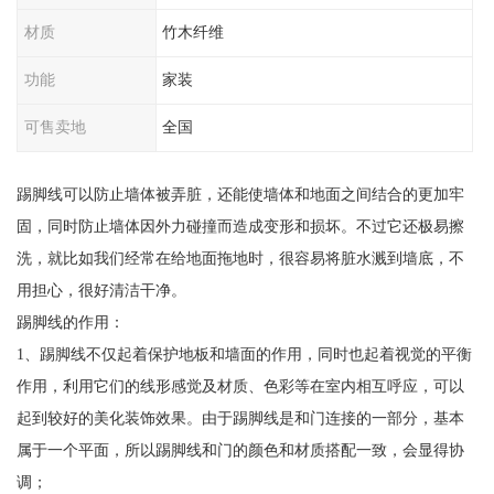
材质
竹木纤维
功能
家装
可售卖地
全国
踢脚线可以防止墙体被弄脏，还能使墙体和地面之间结合的更加牢
固，同时防止墙体因外力碰撞而造成变形和损坏。不过它还极易擦
洗，就比如我们经常在给地面拖地时，很容易将脏水溅到墙底，不
用担心，很好清洁干净。
踢脚线的作用：
1、踢脚线不仅起着保护地板和墙面的作用，同时也起着视觉的平衡
作用，利用它们的线形感觉及材质、色彩等在室内相互呼应，可以
起到较好的美化装饰效果。由于踢脚线是和门连接的一部分，基本
属于一个平面，所以踢脚线和门的颜色和材质搭配一致，会显得协
调；