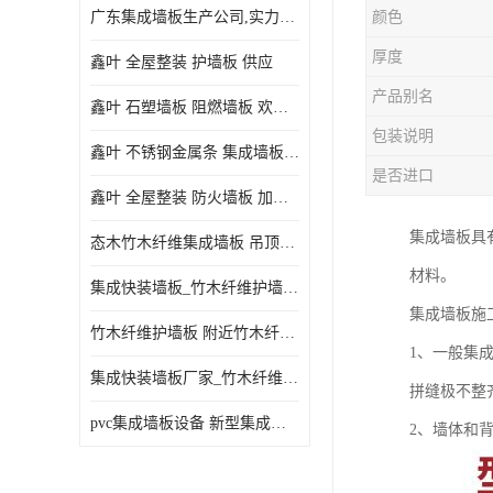
广东集成墙板生产公司,实力厂家-配送+设计+安装-没中间商
颜色
厚度
鑫叶 全屋整装 护墙板 供应
产品别名
鑫叶 石塑墙板 阻燃墙板 欢迎选购
包装说明
鑫叶 不锈钢金属条 集成墙板阴角线 欢迎选购
是否进口
鑫叶 全屋整装 防火墙板 加工定制
集成墙板具
态木竹木纤维集成墙板 吊顶板材 扣板快装 护墙板
材料。
集成快装墙板_竹木纤维护墙板厂家_竹木纤维集成墙板厂家
集成墙板施
竹木纤维护墙板 附近竹木纤维集成墙板厂
1、一般集
集成快装墙板厂家_竹木纤维护墙板厂家_竹木纤维集成墙板厂家
拼缝极不整
pvc集成墙板设备 新型集成墙板 厂家供应
2、墙体和