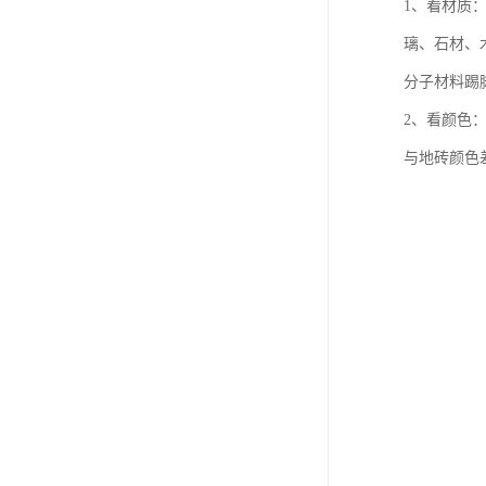
1、看材质
璃、石材、
分子材料踢
2、看颜色
与地砖颜色