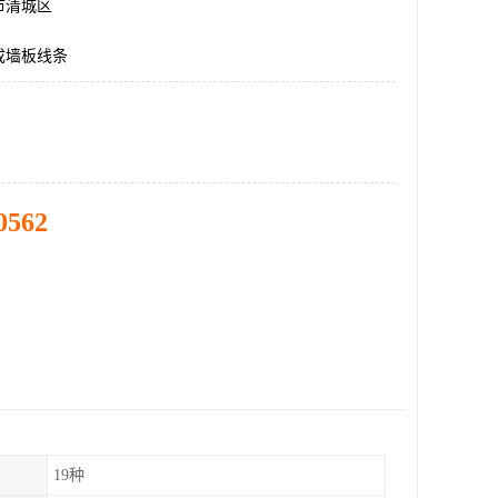
市清城区
成墙板线条
0562
19种