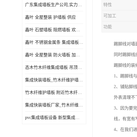
广东集成墙板生产公司,实力厂家-配送+设计+安装-没中间商
特性
可加工
鑫叶 全屋整装 护墙板 供应
功能
鑫叶 石塑墙板 阻燃墙板 欢迎选购
鑫叶 不锈钢金属条 集成墙板阴角线 欢迎选购
踢脚线对墙
同时踢脚线
鑫叶 全屋整装 防火墙板 加工定制
踢脚线的装
态木竹木纤维集成墙板 吊顶板材 扣板快装 护墙板
1、踢脚线
集成快装墙板_竹木纤维护墙板厂家_竹木纤维集成墙板厂家
2、铺贴脚
竹木纤维护墙板 附近竹木纤维集成墙板厂
外表清理不
集成快装墙板厂家_竹木纤维护墙板厂家_竹木纤维集成墙板厂家
3、因为要
pvc集成墙板设备 新型集成墙板 厂家供应
线，有宽有
4、在我们