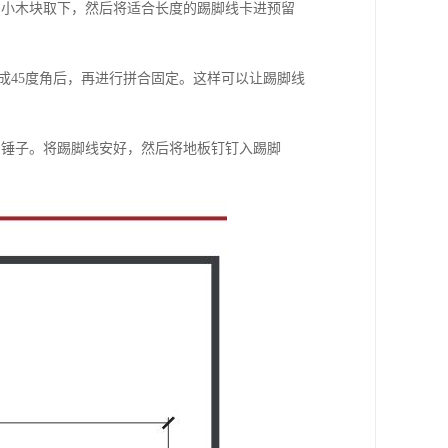
的小木块取下，然后将适合长度的踢脚线卡进预留
成45度角后，再进行拼合固定。这样可以让踢脚线
和锤子。将踢脚线安好，然后将地板钉钉入踢脚