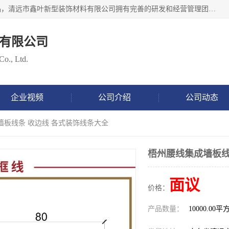
清远市鑫叶新型装饰材料有限公司批量供应：集成墙板等产品，清远市鑫叶新型装饰材料有限公司拥有完善的研发和经营管理团队，取得有70多项证书。不断让研发科技成果惠及全人类，用新材料保护自然资源，让人类生活居住健康与自然发展相和谐。全国统一热线电话：*。
有限公司
Co., Ltd.
企业视频
公司介绍
公司动态
墙板线条 收边线 各式装饰线条大全
梧州腰线集成墙板线
面议
价格：
产品数量：
10000.00平