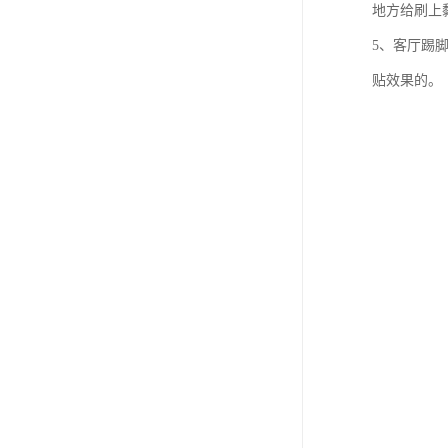
地方给刷上
5、客厅踢
贴效果的。