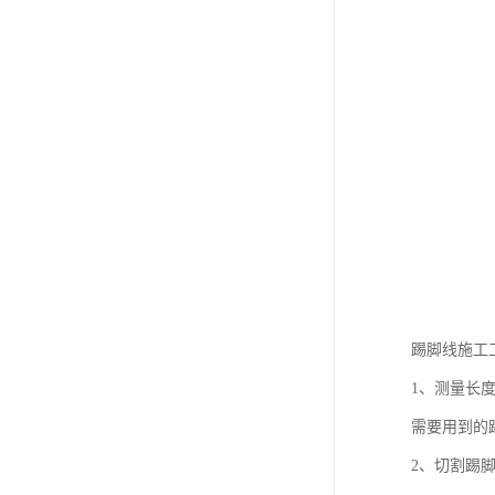
踢脚线施工
1、测量长
需要用到的
2、切割踢