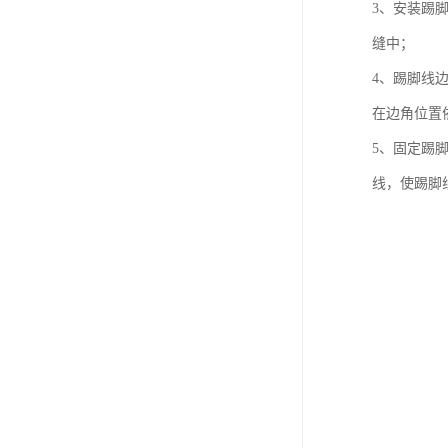
3、安装踢
缝中；
4、踢脚线
在边角位置
5、固定踢
线，使踢脚