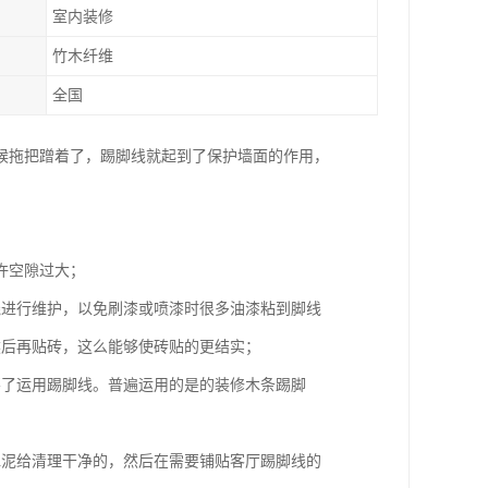
室内装修
竹木纤维
全国
候拖把蹭着了，踢脚线就起到了保护墙面的作用，
许空隙过大；
线进行维护，以免刷漆或喷漆时很多油漆粘到脚线
然后再贴砖，这么能够使砖贴的更结实；
不了运用踢脚线。普遍运用的是的装修木条踢脚
水泥给清理干净的，然后在需要铺贴客厅踢脚线的