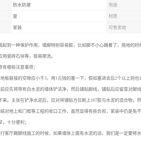
防水防潮
用途
是
材质
家装
可售卖地
面起到一种保护作用，墙脚特别容易脏，比如脚不小心踢着了，拖地的时
应用瓷砖石块等，极易擦洗。
修有哪些注意事项：
与地板联接的空隙应小于3，用1元钱的塞一下，假如塞进去后2个以上则也
线前应先将带有白水泥的墙体铲洁净，然后铺贴脚线，铺贴后应留意对脚
下来。主张在铲净水泥后，应对将铺贴方位刷上107胶与水泥的混合物，
完结对地上和门框等工程的收口工作，虽然显得有些负担，家装中仍是免
窄，十分便利；
进行客厅踢脚线施工的时候，如果墙体上面有水泥的话，我们是一定要将