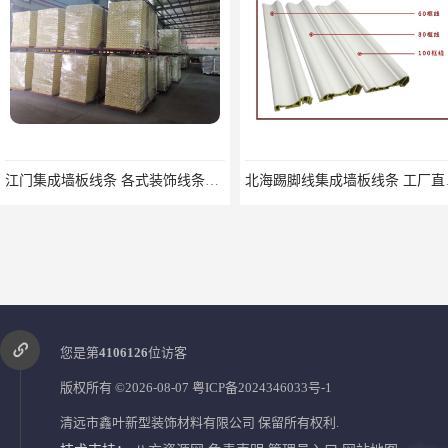
全
北海踢脚线集成墙板线条 工厂直销快速发货
您是第
4106126
位访客
版权所有 ©2026-08-07
粤ICP备2024346033号-1
清远市鑫叶新型装饰材料有限公司
保留所有权利.