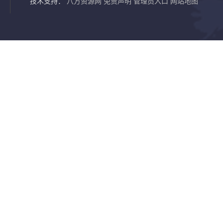
技术支持：
八方资源网
免责声明
管理员入口
网站地图
装饰线集成墙板线条花色规格齐全 常用花色库存
梧州装饰
百色装饰线条集成墙板线条 各式装饰线条大全
长沙装饰