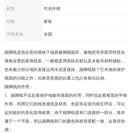
材质
竹木纤维
功能
家装
可售卖地
全国
踢脚线是指在室内墙体下端易被脚踢损坏，被拖把等弄脏而特意在
墙角设置的装饰线条，一般都是用瓷砖石材以及木板等材料铺贴，
也有极少部分地区直接运用水泥直接抹，踢脚线除了它本身的保护
墙面的功能之外，在家居美观的比重上也占有相当比例。
踢脚线的作用：
1、踢脚线不仅起着保护地板和墙面的作用，同时也起着视觉的平衡
作用，利用它们的线形感觉及材质、色彩等在室内相互呼应，可以
起到较好的美化装饰效果。由于踢脚线是和门连接的一部分，基本
属于一个平面，所以踢脚线和门的颜色和材质搭配一致，会显得协
调；