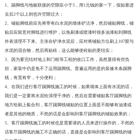
1、踢脚线与地板联接的空隙应小于3，用1元钱的塞一下，假如塞进
去后2个以上则也许空隙过大；
2、铺贴脚线前应先将带有白水泥的墙体铲洁净，然后铺贴脚线，铺
贴后应留意对脚线进行维护，以免刷漆或喷漆时很多油漆粘到脚线
外表清理不下来。主张在铲净水泥后，应对将铺贴方位刷上107胶与
水泥的混合物，然后再贴砖，这么能够使砖贴的更结实；
3、因为要完结对地上和门框等工程的收口工作，虽然显得有些负
担，家装中仍是免不了运用踢脚线。普遍运用的是的装修木条踢脚
线，有宽有窄，十分便利；
4、在我们进行客厅踢脚线施工的时候，如果墙体上面有水泥的话，
我们是一定要将水泥给清理干净的，然后在需要铺贴客厅踢脚线的
地方给刷上黏合剂，客厅踢脚线铺贴的位置上面是不能够有油漆或
者是其他的物质，不然的话是会影响到客厅踢脚线的铺贴效果的；
5、客厅踢脚线施工的时候也是需要请的人员来进行操作的，不然的
话客厅踢脚线的施工不正确的话，直接是会影响到客厅踢脚线的铺